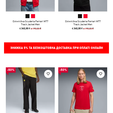
Олімпійка Scuderia Ferrari MT7
Олімпійка Scuderia Ferrari MT7
Track Jacket Men
Track Jacket Men
6 190,00 ₴
6 190,00 ₴
4 340,00 ₴
4 340,00 ₴
ЗНИЖКА
5%
ТА БЕЗКОШТОВНА ДОСТАВКА ПРИ ОПЛАТІ ОНЛАЙН
-50%
-50%