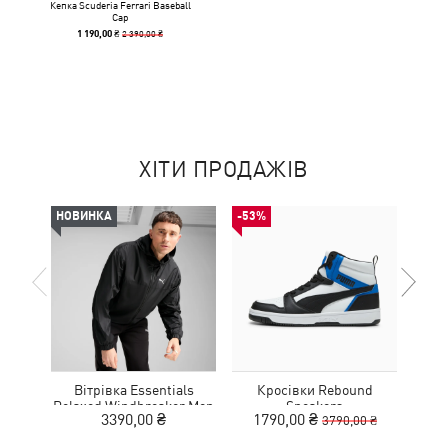
Кепка Scuderia Ferrari Baseball
Cap
2 390,00 ₴
1 190,00 ₴
ХІТИ ПРОДАЖІВ
НОВИНКА
-53%
НОВ
Вітрівка Essentials
Кросівки Rebound
К
Relaxed Windbreaker Men
Sneakers
3390,00 ₴
1790,00 ₴
3790,00 ₴