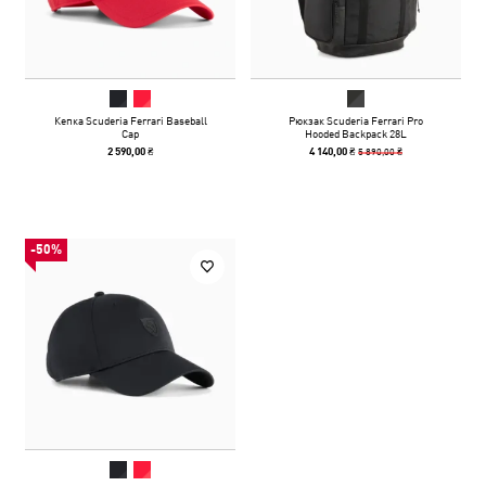
Кепка Scuderia Ferrari Baseball
Рюкзак Scuderia Ferrari Pro
Cap
Hooded Backpack 28L
5 890,00 ₴
2 590,00 ₴
4 140,00 ₴
-50%