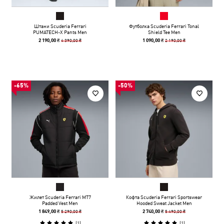
Штани Scuderia Ferrari
Футболка Scuderia Ferrari Tonal
PUMATECH-X Pants Men
Shield Tee Men
4 390,00 ₴
2 190,00 ₴
2 190,00 ₴
1 090,00 ₴
-65%
-50%
Жилет Scuderia Ferrari MT7
Кофта Scuderia Ferrari Sportswear
Padded Vest Men
Hooded Sweat Jacket Men
5 290,00 ₴
5 490,00 ₴
1 849,00 ₴
2 740,00 ₴
(
1
)
(
1
)