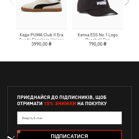
Кеди PUMA Club II Era
Кепка ESS No.1 Logo
Suede Sneakers Unisex
Baseball Cap
MOT
3990,00 ₴
790,00 ₴
ПРИЄДНАЙСЯ ДО ПІДПИСНИКІВ, ЩОБ
ОТРИМАТИ
10% ЗНИЖКИ
НА ПОКУПКУ
Введіть E-mail
ПІДПИСАТИСЯ