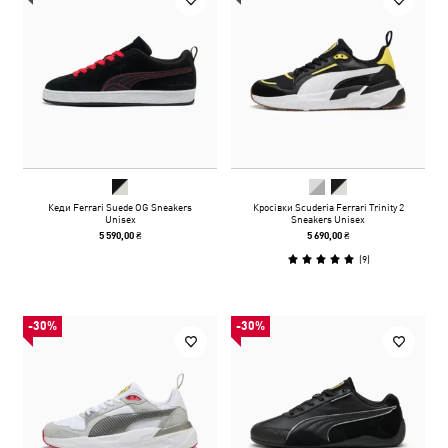
Кеди Ferrari Suede OG Sneakers
Кросівки Scuderia Ferrari Trinity 2
Unisex
Sneakers Unisex
5 590,00 ₴
5 690,00 ₴
(
9
)
-30%
-30%