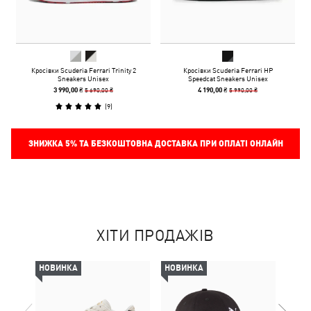
Кросівки Scuderia Ferrari Trinity 2
Кросівки Scuderia Ferrari HP
Sneakers Unisex
Speedcat Sneakers Unisex
5 690,00 ₴
5 990,00 ₴
3 990,00 ₴
4 190,00 ₴
(
9
)
ЗНИЖКА
5%
ТА БЕЗКОШТОВНА ДОСТАВКА ПРИ ОПЛАТІ ОНЛАЙН
ХІТИ ПРОДАЖІВ
НОВИНКА
НОВИНКА
НОВ