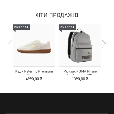
ХІТИ ПРОДАЖІВ
НОВИНКА
НОВИНКА
-29%
Кеди Palermo Premium
Рюкзак PUMA Phase
К
Sneakers
Backpack III 22L
Elev
4990,00 ₴
1390,00 ₴
4