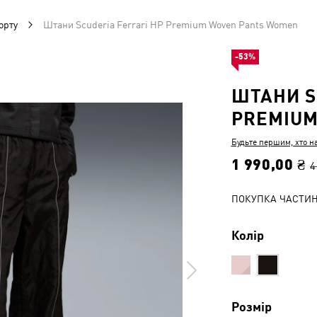
орту
Штани Scuderia Ferrari HP Premium Woven Pants Women
-53%
ШТАНИ S
PREMIUM
Будьте першим, хто н
1 990,00 ₴
4
ПОКУПКА ЧАСТИ
Колір
Розмір