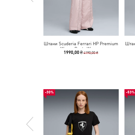
Штани Scuderia Ferrari HP Premium
Штан
Woven Pants Women
1990,00 ₴
4190,00 ₴
-30%
-53%