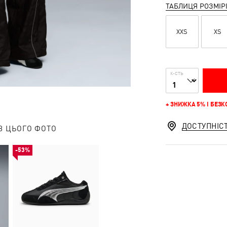
ТАБЛИЦЯ РОЗМІР
XXS
XS
К-СТЬ
+ ЗНИЖКА 5% І БЕЗ
ДОСТУПНІС
З ЦЬОГО ФОТО
-53%