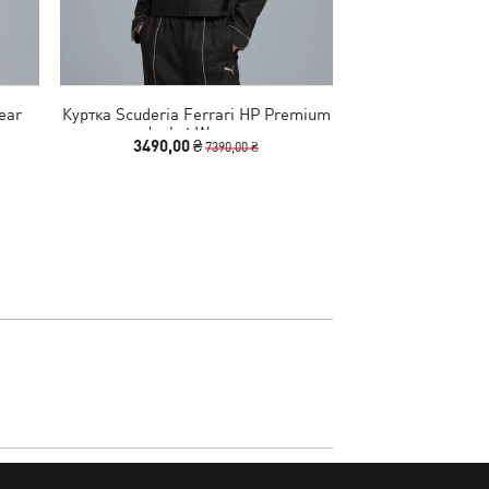
ear
Куртка Scuderia Ferrari HP Premium
Футболка Scu
Jacket Women
Sportswear Tonal
3490,00 ₴
1390,00
7390,00 ₴