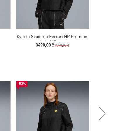
Куртка Scuderia Ferrari HP Premium
Худі Scuderia F
Women
Jacket Women
Hoodi
3490,00 ₴
2290,00
7390,00 ₴
-53%
-30%