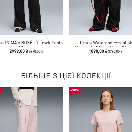
и PUMA x ROSÉ T7 Track Pants
Штани Wardrobe Essential
Women
Parachute Woven Pants Wom
2999,00 ₴
1890,00 ₴
5990,00 ₴
3790,00 ₴
БІЛЬШЕ З ЦІЄЇ КОЛЕКЦІЇ
-30%