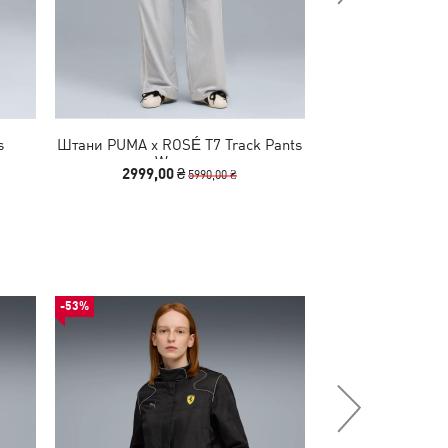
s
Штани PUMA x ROSÉ T7 Track Pants
Штани BMW 
en
Women
Relaxed P
2999,00 ₴
2190,00
5990,00 ₴
-53%
-54%