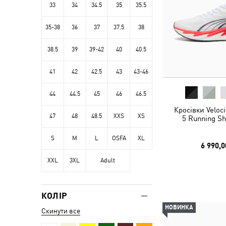
33
34
34.5
35
35.5
35-38
36
37
37.5
38
38.5
39
39-42
40
40.5
41
42
42.5
43
43-46
44
44.5
45
46
46.5
Кросівки Veloc
47
48
48.5
XXS
XS
5 Running S
S
M
L
OSFA
XL
6 990,0
XXL
3XL
Adult
КОЛІР
НОВИНКА
Скинути все