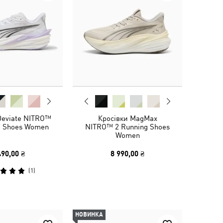
Deviate NITRO™
Кросівки MagMax
g Shoes Women
NITRO™ 2 Running Shoes
Women
490,00 ₴
8 990,00 ₴
(
1
)
НОВИНКА