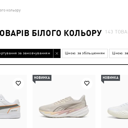
ого кольору
ОВАРІВ БІЛОГО КОЛЬОРУ
143
ТОВА
ортування за замовчуванням
Ціною: за збільшенням
Ціною: з
НОВИНКА
НОВИНКА