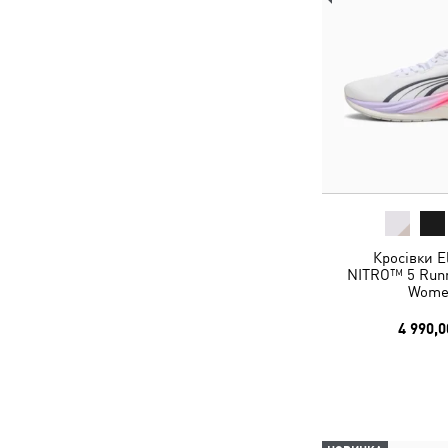
Кросівки El
NITRO™ 5 Runn
Wome
4 990,0