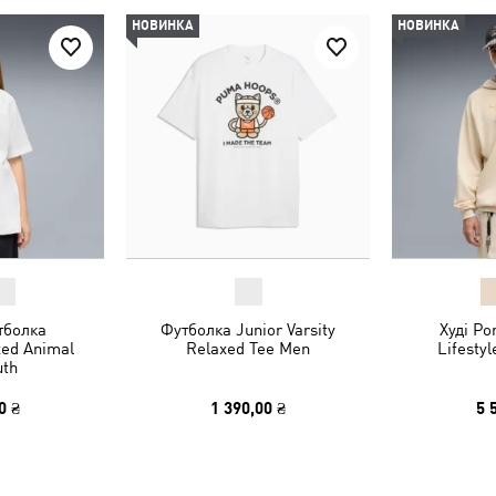
НОВИНКА
НОВИНКА
тболка
Футболка Junior Varsity
Худі Po
xed Animal
Relaxed Tee Men
Lifesty
uth
0 ₴
1 390,00 ₴
5 