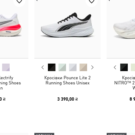
ectrify
Кросівки Pounce Lite 2
Кросі
ing Shoes
Running Shoes Unisex
NITRO™ 2
n
0 ₴
3 390,00 ₴
8 