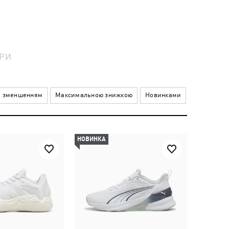
РИ
а зменшенням
Максимальною знижкою
Новинками
НОВИНКА