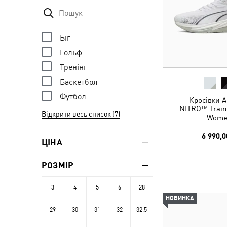
Біг
Гольф
Тренінг
Баскетбол
Футбол
Кросівки A
NITRO™ Train
Відкрити весь список (7)
Wome
6 990,0
ЦІНА
РОЗМІР
3
4
5
6
28
НОВИНКА
29
30
31
32
32.5