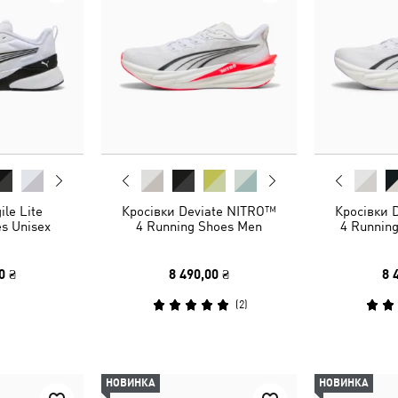
ile Lite
Кросівки Deviate NITRO™
Кросівки 
es Unisex
4 Running Shoes Men
4 Runnin
0 ₴
8 490,00 ₴
8 
(
2
)
НОВИНКА
НОВИНКА