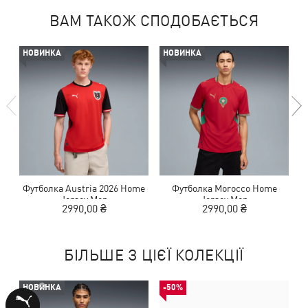
ВАМ ТАКОЖ СПОДОБАЄТЬСЯ
НОВИНКА
НОВИНКА
Футболка Austria 2026 Home
Футболка Morocco Home
Ф
Jersey Men
Jersey Men
2990,00 ₴
2990,00 ₴
БІЛЬШЕ З ЦІЄЇ КОЛЕКЦІЇ
НОВИНКА
-50%