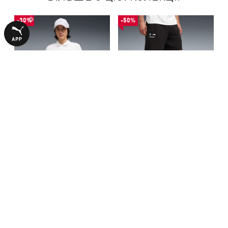
-30%
-50%
Поло BMW M MOTORSPORT
Шорти BMW M MOTORSPORT
Essentials Polo Men
Essentials Shorts Men
1740,00 ₴
1190,00 ₴
2490,00 ₴
2390,00 ₴
З ЦИМ ТОВАРОМ КУПУЮТЬ
-50%
-30%