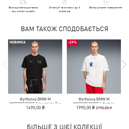
Безкоштовна доставка
Оплачуй частинами до 3
Безкоштовне повернення
при оплаті онлайн
платежів
ВАМ ТАКОЖ СПОДОБАЄТЬСЯ
НОВИНКА
-29%
Футболка BMW M
Футболка BMW M
MOTORSPORT Essentials Tee
MOTORSPORT Lifestyle
1490,00 ₴
1990,00 ₴
2790,00 ₴
Men
Relaxed Tee Men
БІЛЬШЕ З ЦІЄЇ КОЛЕКЦІЇ