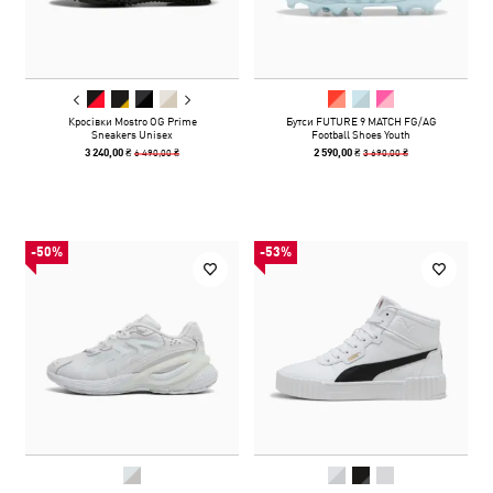
Кросівки Mostro OG Prime
Бутси FUTURE 9 MATCH FG/AG
Sneakers Unisex
Football Shoes Youth
6 490,00 ₴
3 690,00 ₴
3 240,00 ₴
2 590,00 ₴
-50%
-53%