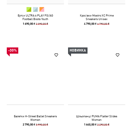
Бутси ULTRA 6 PLAY FG/AG
Кросівки Mostro XC Prime
Football Boots Youth
Sneakers Unisex
2 390,00 ₴
6 790,00 ₴
1 690,00 ₴
4 790,00 ₴
-30%
НОВИНКА
Балетки H-Street Ballet Sneakers
Шльопанці PUMA Flatter Slides
Women
Women
3 990,00 ₴
2 290,00 ₴
2 790,00 ₴
1 640,00 ₴