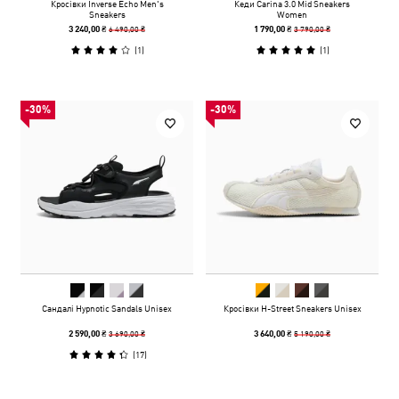
Кросівки Inverse Echo Men's
Кеди Carina 3.0 Mid Sneakers
Sneakers
Women
6 490,00 ₴
3 790,00 ₴
3 240,00 ₴
1 790,00 ₴
(
1
)
(
1
)
-30%
-30%
Сандалі Hypnotic Sandals Unisex
Кросівки H-Street Sneakers Unisex
3 690,00 ₴
5 190,00 ₴
2 590,00 ₴
3 640,00 ₴
(
17
)