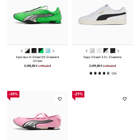
Кросівки H-Street OG Sneakers
Кеди Smash 3.0 L Sneakers
Unisex
4 990,00 ₴
3 390,00 ₴
2 490,00 ₴
2 499,00 ₴
(
24
)
-30%
-29%