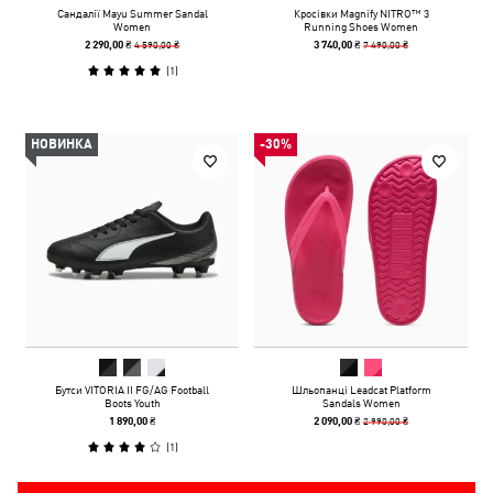
Сандалії Mayu Summer Sandal
Кросівки Magnify NITRO™ 3
Women
Running Shoes Women
4 590,00 ₴
7 490,00 ₴
2 290,00 ₴
3 740,00 ₴
(
1
)
НОВИНКА
-30%
Бутси VITORIA II FG/AG Football
Шльопанці Leadcat Platform
Boots Youth
Sandals Women
2 990,00 ₴
1 890,00 ₴
2 090,00 ₴
(
1
)