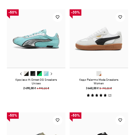
-50%
-30%
Кросівки H-Street OG Sneakers
Кеди Palermo Moda Sneakers
Unisex
Women
4 990,00 ₴
5 190,00 ₴
2 490,00 ₴
3 640,00 ₴
(
2
)
-50%
-50%