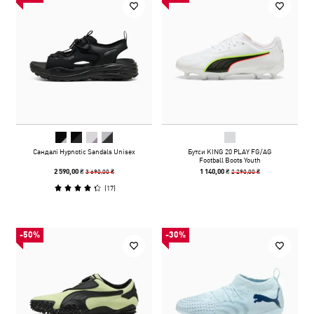
Сандалі Hypnotic Sandals Unisex
Бутси KING 20 PLAY FG/AG
Football Boots Youth
3 690,00 ₴
2 290,00 ₴
2 590,00 ₴
1 140,00 ₴
(
17
)
-50%
-30%