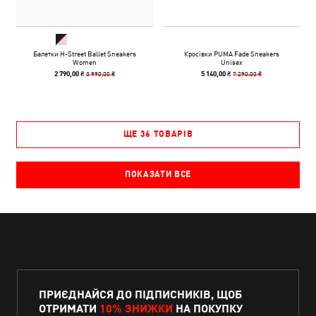
Балетки H-Street Ballet Sneakers
Кросівки PUMA Fade Sneakers
Women
Unisex
3 990,00 ₴
7 290,00 ₴
2 790,00 ₴
5 140,00 ₴
ЩЕ 36 ТОВАРІВ
ПОКАЗАТИ ВСЕ
ПРИЄДНАЙСЯ ДО ПІДПИСНИКІВ, ЩОБ
ОТРИМАТИ
10% ЗНИЖКИ
НА ПОКУПКУ