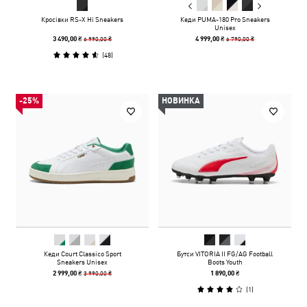
Кросівки RS-X Hi Sneakers
Кеди PUMA-180 Pro Sneakers
Unisex
6 990,00 ₴
6 790,00 ₴
3 490,00 ₴
4 999,00 ₴
(
48
)
-25%
НОВИНКА
Кеди Court Classico Sport
Бутси VITORIA II FG/AG Football
Sneakers Unisex
Boots Youth
3 990,00 ₴
2 999,00 ₴
1 890,00 ₴
(
1
)