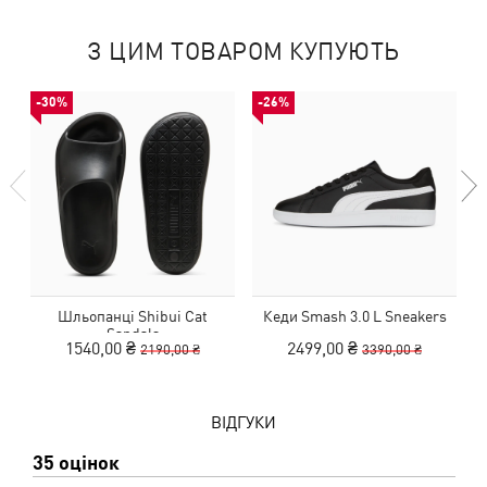
З ЦИМ ТОВАРОМ КУПУЮТЬ
-30%
-26%
Шльопанці Shibui Cat
Кеди Smash 3.0 L Sneakers
К
Sandals
1540,00 ₴
2499,00 ₴
2190,00 ₴
3390,00 ₴
ВІДГУКИ
35 оцінок