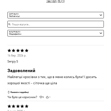
Низька
Так (32)
Ні (1)
і
Середня
СОРТУВАТИ
Найсвіжіші
Пошук відгуків
ФІЛЬТРУВАТИ
Медіафайли
Оцінено
16 бер. 2026 р.
5
Sergiy S
з
Задоволений
5
Найлегші кросівки з тих, що в мене колись були! І досить
хорошої якості - сіточка ще ціла
Показати подробиці
Чи було це корисним?
0
1
Оцінено