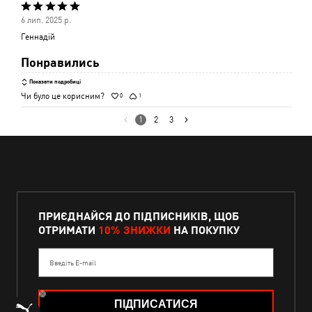
Оцінено
6 лип. 2025 р.
5
Геннадій
з
Понравились
5
Показати подробиці
Чи було це корисним?
0
1
1
2
3
ПРИЄДНАЙСЯ ДО ПІДПИСНИКІВ, ЩОБ
ОТРИМАТИ
10% ЗНИЖКИ
НА ПОКУПКУ
Введіть E-mail
ПІДПИСАТИСЯ