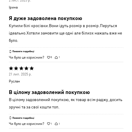
2 лист. 2025 р.
5
Ірина
з
Я дуже задоволена покупкою
5
Купили білі кросівки.Вони ідуть розмір в розмір.Перуться
ідеально.Хотвли замовити ще одні але білизх нажаль вже не
було.
Показати подробиці
Чи було це корисним?
0
1
Оцінено
21 лип. 2025 р.
5
Руслан
з
В цілому задоволений покупкою
5
В цілому задоволений покупкою, як товар всім раджу, досить
зручні та за свої кошти топ.
Показати подробиці
Чи було це корисним?
1
1