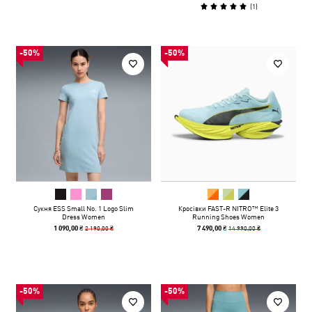
(
1
)
-50%
-50%
Сукня ESS Small No. 1 Logo Slim
Кросівки FAST-R NITRO™ Elite 3
Dress Women
Running Shoes Women
2 190,00 ₴
14 990,00 ₴
1 090,00 ₴
7 490,00 ₴
-50%
-50%