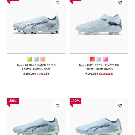
Бутси ULTRA 6 MATCH FG/AG
Бутси FUTURE 9 ULTIMATE FG
Football Boots Unisex
Football Boots Unisex
4 790,00 ₴
13 490,00 ₴
3 390,00 ₴
9 440,00 ₴
-50%
-30%