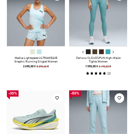
Майка Lightspeed ULTRAWEAVE
Легінси CLOUDSPUN High-Waist
Graphic Running Singlet Women
Tights Women
5 390,00 ₴
3 190,00 ₴
2 690,00 ₴
1 590,00 ₴
(
2
)
-30%
-50%