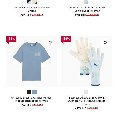
Кросівки H-Street Strap Sneakers
Кросівки Deviate NITRO™ Elite 4
Unisex
Running Shoes Women
4 990,00 ₴
11 990,00 ₴
2 490,00 ₴
5 990,00 ₴
-28%
-50%
Футболка Graphic Paradise Mindset
Воротарські рукавиці FUTURE
Washed Relaxed Tee Women
Ultimate NC Football Goalkeeper
Gloves
1 590,00 ₴
1 140,00 ₴
6 990,00 ₴
3 490,00 ₴