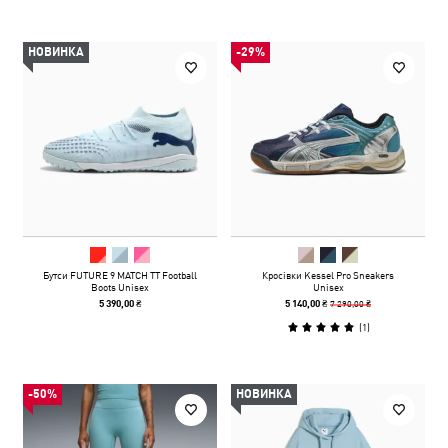
НОВИНКА
-29%
Бутси FUTURE 9 MATCH TT Football
Кросівки Kessel Pro Sneakers
Boots Unisex
Unisex
7 290,00 ₴
5 390,00 ₴
5 140,00 ₴
(
1
)
-50%
НОВИНКА