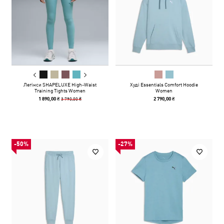
Легінси SHAPELUXE High-Waist
Худі Essentials Comfort Hoodie
Training Tights Women
Women
3 790,00 ₴
1 890,00 ₴
2 790,00 ₴
-50%
-27%