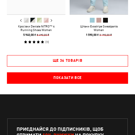
Кросівки Deviate NITRO™ 4
Штани Evostripe Sweatpants
Running Shoes Women
Women
8 490,00 ₴
3 190,00 ₴
5 940,00 ₴
1 590,00 ₴
(
1
)
ЩЕ 36 ТОВАРІВ
ПОКАЗАТИ ВСЕ
ПРИЄДНАЙСЯ ДО ПІДПИСНИКІВ, ЩОБ
ОТРИМАТИ
10% ЗНИЖКИ
НА ПОКУПКУ