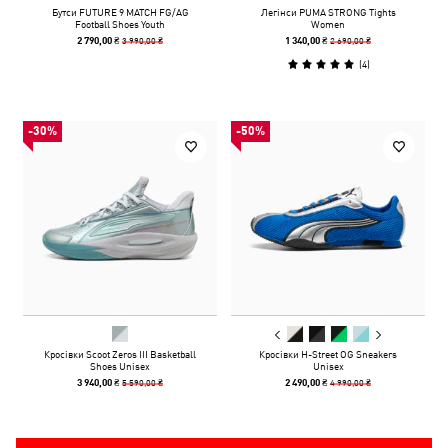
Бутси FUTURE 9 MATCH FG/AG
Легінси PUMA STRONG Tights
Football Shoes Youth
Women
3 990,00 ₴
2 690,00 ₴
2 790,00 ₴
1 340,00 ₴
(
4
)
-30%
-50%
Кросівки Scoot Zeros III Basketball
Кросівки H-Street OG Sneakers
Shoes Unisex
Unisex
5 590,00 ₴
4 990,00 ₴
3 940,00 ₴
2 490,00 ₴