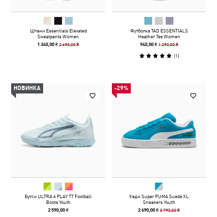
Штани Essentials Elevated
Футболка TAD ESSENTIALS
Sweatpants Women
Heather Tee Women
2 690,00 ₴
1 290,00 ₴
1 340,00 ₴
940,00 ₴
(
1
)
НОВИНКА
-29%
Бутси ULTRA 6 PLAY TT Football
Кеди Super PUMA Suede XL
Boots Youth
Sneakers Youth
3 790,00 ₴
2 590,00 ₴
2 690,00 ₴