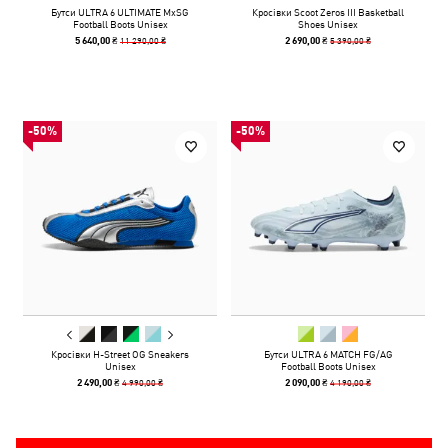
Бутси ULTRA 6 ULTIMATE MxSG
Кросівки Scoot Zeros III Basketball
Football Boots Unisex
Shoes Unisex
11 290,00 ₴
5 390,00 ₴
5 640,00 ₴
2 690,00 ₴
-50%
-50%
Кросівки H-Street OG Sneakers
Бутси ULTRA 6 MATCH FG/AG
Unisex
Football Boots Unisex
4 990,00 ₴
4 190,00 ₴
2 490,00 ₴
2 090,00 ₴