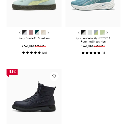
Кеди Suede XL Sneakers
Кросівки Velocity NITRO™ 4
Running Shoes Men
5 290,00 ₴
6 490,00 ₴
2 640,00 ₴
3 240,00 ₴
(
28
)
(
2
)
-53%