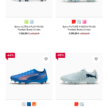
Бутси ULTRA 6 PLAY FG/AG
Бутси FUTURE 9 MATCH FG/AG
Football Boots Unisex
Football Boots Unisex
2 690,00 ₴
4 590,00 ₴
1 340,00 ₴
2 290,00 ₴
-64%
-50%