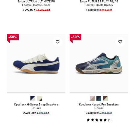
Бутси ULTRA 6 ULTIMATE FG
Бутси FUTURE 9 PLAY FG/AG
Football Boots Unisex
Football Boots Unisex
11 090,00 ₴
2 990,00 ₴
3 999,00 ₴
1 490,00 ₴
-50%
-50%
Кросівки H-Street Strap Sneakers
Кросівки Kessel Pro Sneakers
Unisex
Unisex
4 990,00 ₴
6 990,00 ₴
2 490,00 ₴
3 490,00 ₴
(
1
)