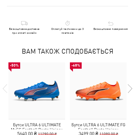
Безкоштовна доставка
Оплачуй частинами до 3
Безкоштовне повернення
при оплаті онлайн
платежів
ВАМ ТАКОЖ СПОДОБАЄТЬСЯ
-50%
-68%
Бутси ULTRA 6 ULTIMATE
Бутси ULTRA 6 ULTIMATE FG
MxSG Football Boots Unisex
Football Boots Unisex
5640,00 ₴
3499,00 ₴
11290,00 ₴
11090,00 ₴