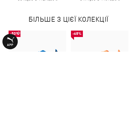
БІЛЬШЕ З ЦІЄЇ КОЛЕКЦІЇ
-50%
-68%
Бутси ULTRA 6 ULTIMATE
Бутси ULTRA 6 ULTIMATE FG
MxSG Football Boots Unisex
Football Boots Unisex
5640,00 ₴
3499,00 ₴
11290,00 ₴
11090,00 ₴
З ЦИМ ТОВАРОМ КУПУЮТЬ