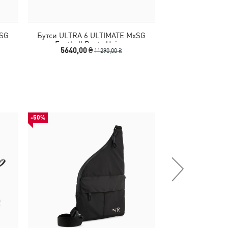
xSG
Бутси ULTRA 6 ULTIMATE MxSG
Бутси ULTRA 6 PL
Football Boots Unisex
Boots
5640,00 ₴
1290,00
11290,00 ₴
-50%
-29%