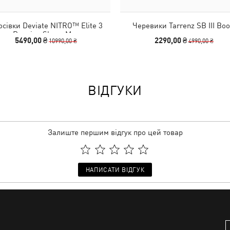
осівки Deviate NITRO™ Elite 3
Черевики Tarrenz SB III Boo
Running Shoes Men
5490,00 ₴
2290,00 ₴
10990,00 ₴
4990,00 ₴
ВІДГУКИ
Залиште першим відгук про цей товар
НАПИСАТИ ВІДГУК