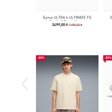
Бутси ULTRA 6 ULTIMATE FG
Football Boots Unisex
3499,00 ₴
11090,00 ₴
-30%
-50%