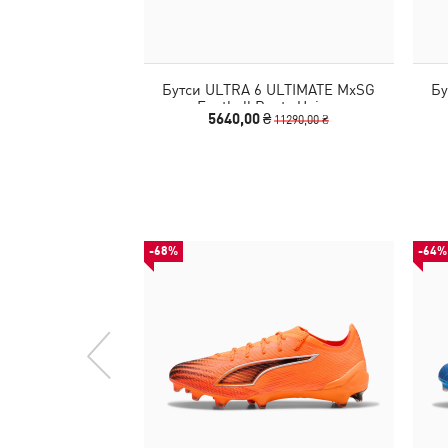
Бутси ULTRA 6 ULTIMATE MxSG
Бу
Football Boots Unisex
5640,00 ₴
11290,00 ₴
-68%
-64%