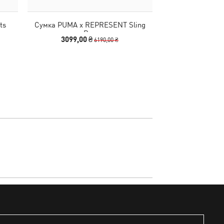
ts
Сумка PUMA x REPRESENT Sling
Кепка WARDROB
Bag
C
3099,00 ₴
990,00 
6190,00 ₴