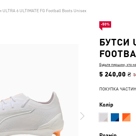
и ULTRA 6 ULTIMATE FG Football Boots Unisex
-50%
БУТСИ 
FOOTBA
Будьте першим, хто н
5 240,00 ₴
1
ПОКУПКА ЧАСТИ
Колір
Розмір