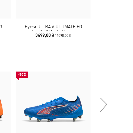
G
Бутси ULTRA 6 ULTIMATE FG
Бутси KING ULTIM
Football Boots Unisex
Boots
3499,00 ₴
5140,00 
11090,00 ₴
-50%
-50%