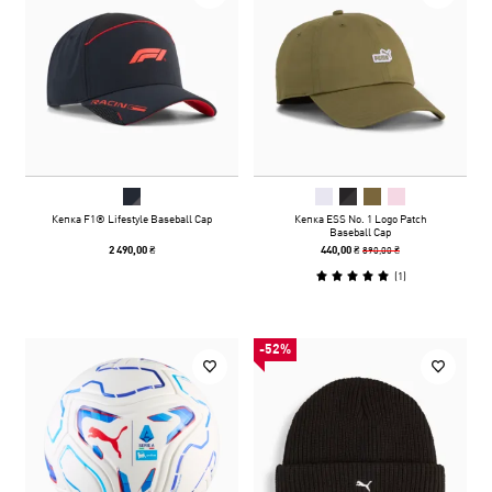
Кепка F1® Lifestyle Baseball Cap
Кепка ESS No. 1 Logo Patch
Baseball Cap
890,00 ₴
2 490,00 ₴
440,00 ₴
(
1
)
-52%