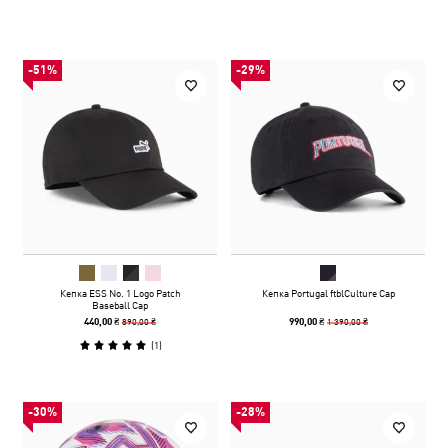
-51%
-29%
Кепка ESS No. 1 Logo Patch
Кепка Portugal ftblCulture Cap
Baseball Cap
890,00 ₴
1 390,00 ₴
440,00 ₴
990,00 ₴
(
1
)
-30%
-28%