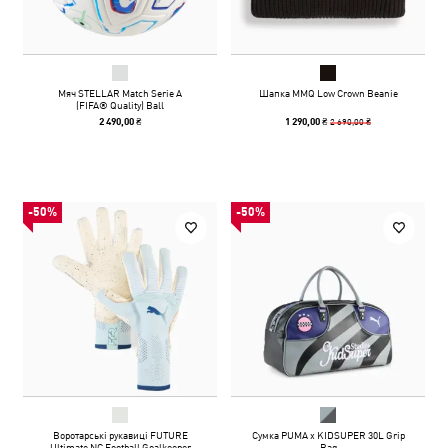
Мяч STELLAR Match Serie A
Шапка MMQ Low Crown Beanie
(FIFA® Quality) Ball
2 690,00 ₴
2 490,00 ₴
1 290,00 ₴
-50%
-50%
Воротарські рукавиці FUTURE
Сумка PUMA x KIDSUPER 30L Grip
Ultimate NC Football Goalkeeper
Bag