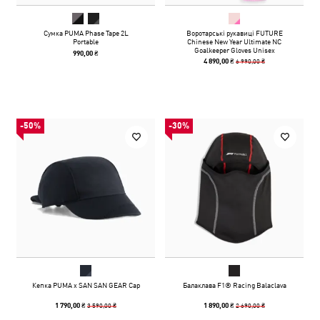
Сумка PUMA Phase Tape 2L
Воротарські рукавиці FUTURE
Portable
Chinese New Year Ultimate NC
Goalkeeper Gloves Unisex
990,00 ₴
6 990,00 ₴
4 890,00 ₴
-50%
-30%
Кепка PUMA x SAN SAN GEAR Cap
Балаклава F1® Racing Balaclava
3 590,00 ₴
2 690,00 ₴
1 790,00 ₴
1 890,00 ₴