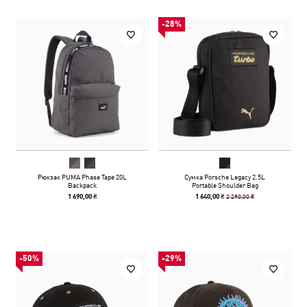
-28%
Рюкзак PUMA Phase Tape 20L
Сумка Porsche Legacy 2.5L
Backpack
Portable Shoulder Bag
2 290,00 ₴
1 690,00 ₴
1 640,00 ₴
-50%
-29%