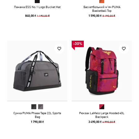
Панама ESS No.1 Logo Bucket Hat
Баскетбольний м'яч PUMA
Basketball Top
1 190,00 ₴
3 190,00 ₴
840,00 ₴
1 590,00 ₴
-30%
Сумка PUMA Phase Tape 22L Sports
Рюкзак LaMelo Large Hooded 40L
Bag
Backpack
4 990,00 ₴
1 790,00 ₴
3 490,00 ₴