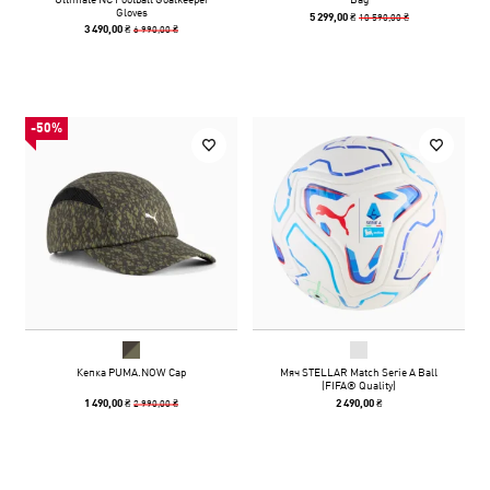
Gloves
10 590,00 ₴
5 299,00 ₴
6 990,00 ₴
3 490,00 ₴
-50%
Кепка PUMA.NOW Cap
Мяч STELLAR Match Serie A Ball
(FIFA® Quality)
2 990,00 ₴
1 490,00 ₴
2 490,00 ₴