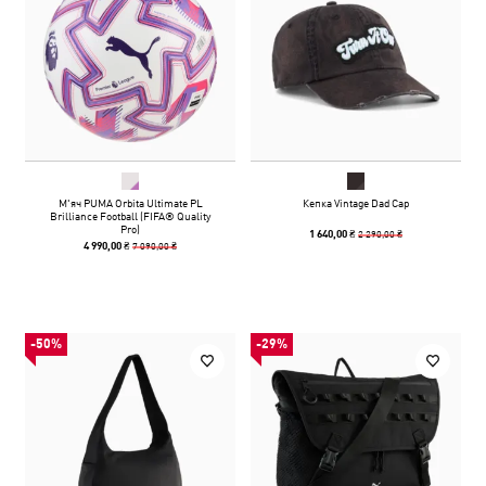
М'яч PUMA Orbita Ultimate PL
Кепка Vintage Dad Cap
Brilliance Football (FIFA® Quality
Pro)
2 290,00 ₴
1 640,00 ₴
7 090,00 ₴
4 990,00 ₴
-50%
-29%