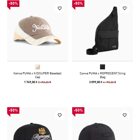
-50%
-50%
Кепка PUMA x KIDSUPER Baseball
Сумка PUMA x REPRESENT Sling
Cap
Bag
3 490,00 ₴
6 190,00 ₴
1 749,00 ₴
3 099,00 ₴
-50%
-50%