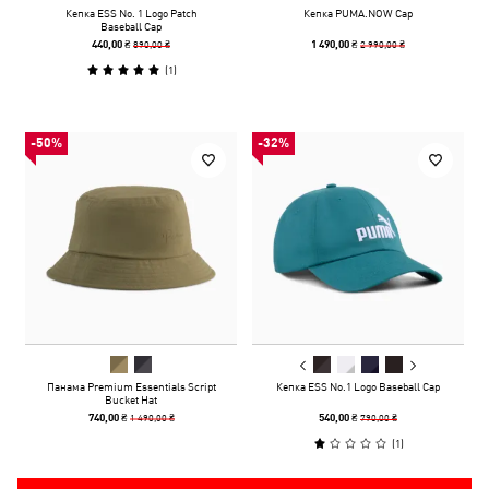
Кепка ESS No. 1 Logo Patch
Кепка PUMA.NOW Cap
Baseball Cap
890,00 ₴
2 990,00 ₴
440,00 ₴
1 490,00 ₴
(
1
)
-50%
-32%
Панама Premium Essentials Script
Кепка ESS No.1 Logo Baseball Cap
Bucket Hat
1 490,00 ₴
790,00 ₴
740,00 ₴
540,00 ₴
(
1
)