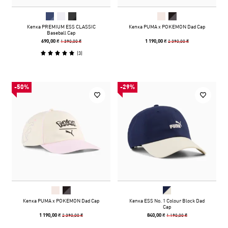
Кепка PREMIUM ESS CLASSIC
Кепка PUMA x POKEMON Dad Cap
Baseball Cap
1 390,00 ₴
2 390,00 ₴
690,00 ₴
1 190,00 ₴
(
3
)
-50%
-29%
Кепка PUMA x POKEMON Dad Cap
Кепка ESS No. 1 Colour Block Dad
Cap
2 390,00 ₴
1 190,00 ₴
1 190,00 ₴
840,00 ₴