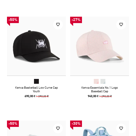
-50%
-27%
Кепка Basketball Low Curve Cap
Кепка Essentials No.1 Logo
Youth
Baseball Cap
1 390,00 ₴
1 290,00 ₴
690,00 ₴
940,00 ₴
-50%
-30%