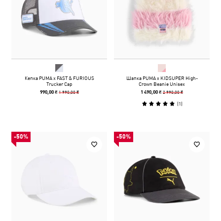
Кепка PUMA x FAST & FURIOUS
Шапка PUMA x KIDSUPER High-
Trucker Cap
Crown Beanie Unisex
1 990,00 ₴
2 990,00 ₴
990,00 ₴
1 490,00 ₴
(
1
)
-50%
-50%