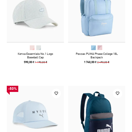
Кепка Essentials No.1 Logo
Рюкзак PUMA Phase College 18L
Baseball Cap
Backpack
1 190,00 ₴
2 490,00 ₴
590,00 ₴
1 740,00 ₴
-50%