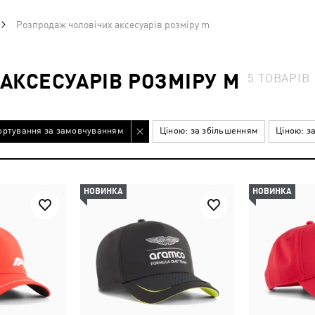
Розпродаж чоловічих аксесуарів розміру m
АКСЕСУАРІВ РОЗМІРУ M
5
ТОВАРІВ
ортування за замовчуванням
Ціною: за збільшенням
Ціною: з
НОВИНКА
НОВИНКА