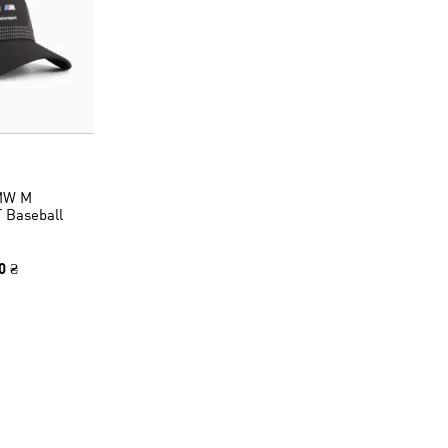
MW M
Baseball
0 ₴