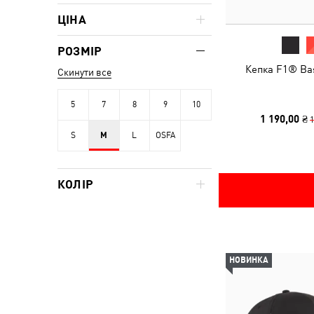
ЦІНА
РОЗМІР
Кепка F1® Bas
Скинути все
5
7
8
9
10
1 190,00 ₴
1
S
M
L
OSFA
КОЛІР
НОВИНКА