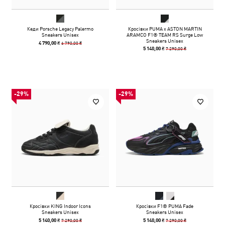
Кеди Porsche Legacy Palermo
Кросівки PUMA x ASTON MARTIN
Sneakers Unisex
ARAMCO F1® TEAM RS Surge Low
Sneakers Unisex
6 790,00 ₴
4 790,00 ₴
7 290,00 ₴
5 140,00 ₴
-29%
-29%
Кросівки KING Indoor Icons
Кросівки F1® PUMA Fade
Sneakers Unisex
Sneakers Unisex
7 290,00 ₴
7 290,00 ₴
5 140,00 ₴
5 140,00 ₴