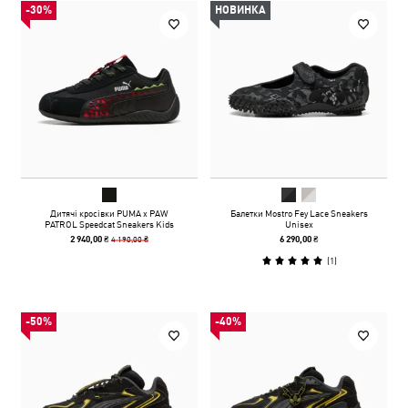
-30%
НОВИНКА
Дитячі кросівки PUMA x PAW
Балетки Mostro Fey Lace Sneakers
PATROL Speedcat Sneakers Kids
Unisex
4 190,00 ₴
2 940,00 ₴
6 290,00 ₴
(
1
)
-50%
-40%