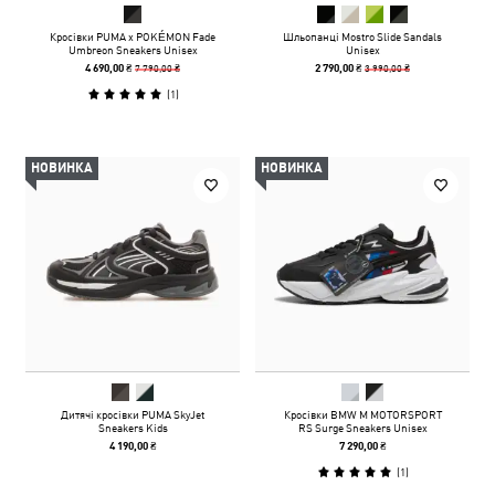
Кросівки PUMA x POKÉMON Fade
Шльопанці Mostro Slide Sandals
Umbreon Sneakers Unisex
Unisex
7 790,00 ₴
3 990,00 ₴
4 690,00 ₴
2 790,00 ₴
(
1
)
НОВИНКА
НОВИНКА
Дитячі кросівки PUMA SkyJet
Кросівки BMW M MOTORSPORT
Sneakers Kids
RS Surge Sneakers Unisex
4 190,00 ₴
7 290,00 ₴
(
1
)