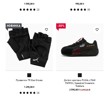
1 590,00 ₴
990,00 ₴
(
2
)
(
5
)
НОВИНКА
-30%
Рукавички TR Ess Gloves
Дитячі кросівки PUMA x PAW
PATROL Speedcat Sneakers
Toddlers
1 490,00 ₴
3 690,00 ₴
2 590,00 ₴
(
3
)