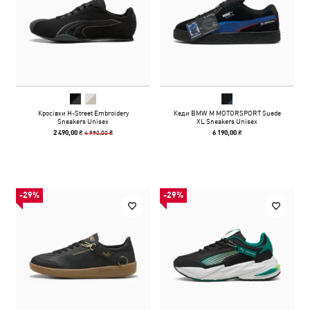
Кросівки H-Street Embroidery
Кеди BMW M MOTORSPORT Suede
Sneakers Unisex
XL Sneakers Unisex
4 990,00 ₴
2 490,00 ₴
6 190,00 ₴
-29%
-29%