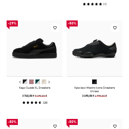
(
1
)
-29%
-50%
Кеди Suede XL Sneakers
Кросівки Mostro Icons Sneakers
Unisex
5 290,00 ₴
6 990,00 ₴
3 740,00 ₴
3 490,00 ₴
(
28
)
-50%
-50%