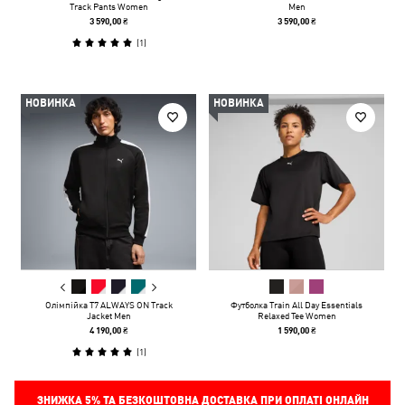
Track Pants Women
Men
3 590,00 ₴
3 590,00 ₴
(
1
)
НОВИНКА
НОВИНКА
Олімпійка T7 ALWAYS ON Track
Футболка Train All Day Essentials
Jacket Men
Relaxed Tee Women
4 190,00 ₴
1 590,00 ₴
(
1
)
ЗНИЖКА
5%
ТА БЕЗКОШТОВНА ДОСТАВКА ПРИ ОПЛАТІ ОНЛАЙН