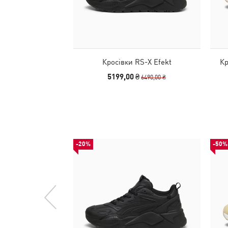
Кросівки RS-X Efekt
Кр
5199,00 ₴
6490,00 ₴
-20%
-50%