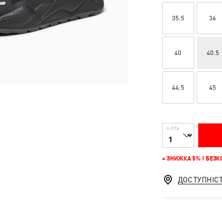
35.5
36
40
40.5
44.5
45
К-СТЬ
+ ЗНИЖКА 5% І БЕЗ
ДОСТУПНІС