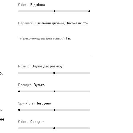
Якість
:
Відмінна
Переваги
:
Стильний дизайн, Висока якість
Ти рекомендуєш цей товар?
:
Так
Розмір
:
Відповідає розміру
р.
Посадка
:
Вузько
Зручність
:
Незручно
ми
 не
Якість
:
Середня