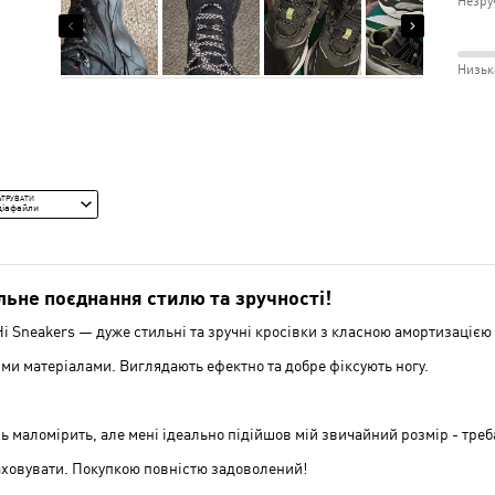
Незру
рецензентів
Відп
Вузь
89%
6%
рецензентів
рецензентів
розм
і
між
Низьк
Відм
Незр
84%
і
між
Сере
Низь
і
ЬТРУВАТИ
Сере
діафайли
льне поєднання стилю та зручності!
i Sneakers — дуже стильні та зручні кросівки з класною амортизацією
ми матеріалами. Виглядають ефектно та добре фіксують ногу.
 маломірить, але мені ідеально підійшов мій звичайний розмір - треб
аховувати. Покупкою повністю задоволений!