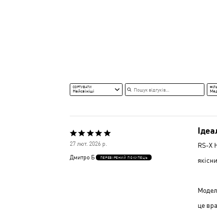
Пошук відгуків
СОРТУВАТИ
ФІЛ
Найсвіжіші
Ме
Ідеа
Оцінено
27 лют. 2026 р.
RS-X H
5
Дмитро Б
ПЕРЕВІРЕНИЙ ПОКУПЕЦЬ
якісни
з
5
Модель
це вр