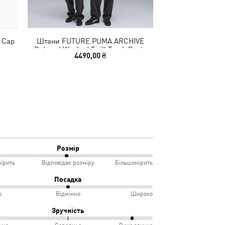
 Cap
Штани FUTURE.PUMA.ARCHIVE
Сумка PUMA 
Relaxed Washed Twill Track Pants
4490,00 ₴
3390
Unisex
Розмір
ірить
Відповідає розміру
Більшомірить
Посадка
о
Відмінно
Широко
мірить
Зручність