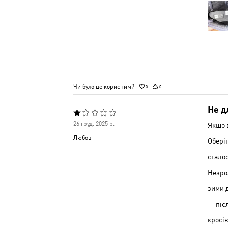
Чи було це корисним?
0
0
Не д
Оцінено
26 груд. 2025 р.
Якщо в
1
Любов
Оберіт
з
сталос
5
Незроз
зими 
— післ
кросів