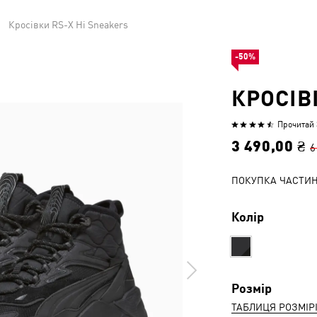
Кросівки RS-X Hi Sneakers
-50%
КРОСІВ
Прочитай 3
Оцінено
4.6
3 490,00 ₴
6
з
5
ПОКУПКА ЧАСТИ
Колір
Розмір
ТАБЛИЦЯ РОЗМІР