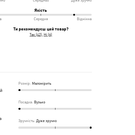
чно
Середньо
Дуже зручно
овідає
ко
Якість
іру
а
Середня
Відмінна
інно
учно
Ти рекомендуєш цей товар?
Так (42)
Ні (6)
дньо
ка
дня
Розмір
:
Маломірить
 й
Посадка
:
Вузько
а
Зручність
:
Дуже зручно