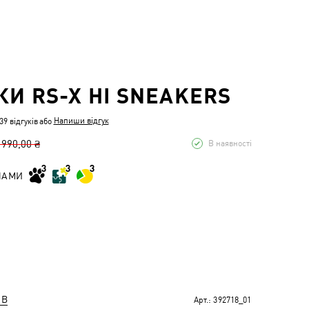
КИ RS-X HI SNEAKERS
Напиши відгук
9 відгуків
або
 990,00 ₴
В наявності
НАМИ
ІВ
Арт.:
392718_01