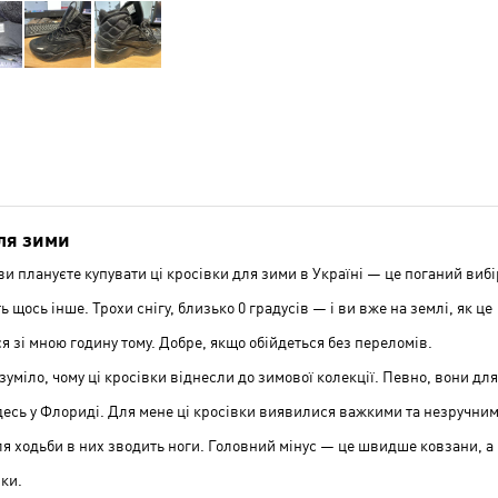
ля зими
и плануєте купувати ці кросівки для зими в Україні — це поганий вибі
ь щось інше. Трохи снігу, близько 0 градусів — і ви вже на землі, як це
я зі мною годину тому. Добре, якщо обійдеться без переломів.
уміло, чому ці кросівки віднесли до зимової колекції. Певно, вони для
десь у Флориді. Для мене ці кросівки виявилися важкими та незручни
я ходьби в них зводить ноги. Головний мінус — це швидше ковзани, а
ки.