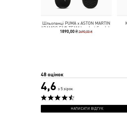
Шльопанці PUMA x ASTON MARTIN
ARAMCO F1® TEAM Leadcat Sandals
1890,00 ₴
2690,00 ₴
Unisex
48 оцінок
4,6
з 5 зірок
НАПИСАТИ ВІДГУК