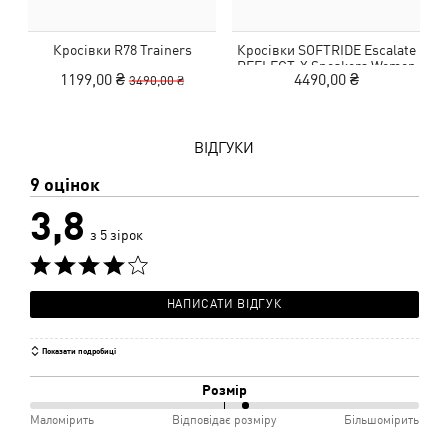
Кросівки R78 Trainers
Кросівки SOFTRIDE Escalate
REFLECT-X Sneakers Women
1199,00 ₴
4490,00 ₴
3490,00 ₴
ВІДГУКИ
9 оцінок
3,8
з 5 зірок
НАПИСАТИ ВІДГУК
Показати подробиці
Розмір
56%
Маломірить
Відповідає розміру
Більшомірить
між