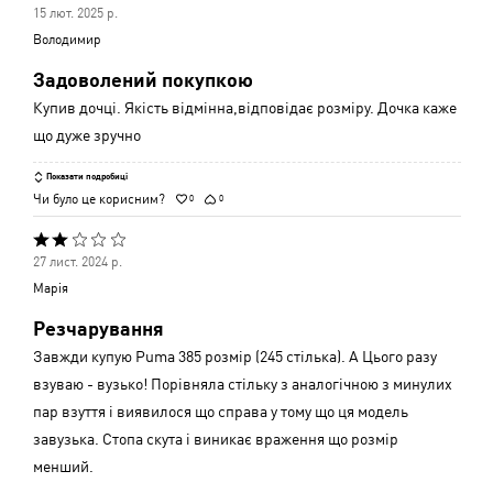
15 лют. 2025 р.
5
Володимир
з
Задоволений покупкою
5
Купив дочці. Якість відмінна,відповідає розміру. Дочка каже
що дуже зручно
Показати подробиці
Чи було це корисним?
0
0
Оцінено
27 лист. 2024 р.
2
Марія
з
Резчарування
5
Завжди купую Puma 385 розмір (245 стілька). А Цього разу
взуваю - вузько! Порівняла стільку з аналогічною з минулих
пар взуття і виявилося що справа у тому що ця модель
завузька. Стопа скута і виникає враження що розмір
менший.