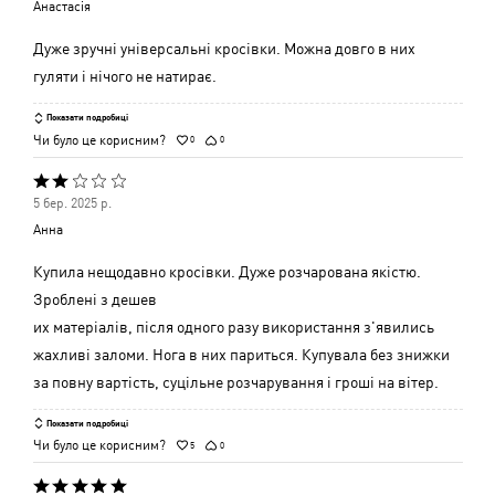
Анастасія
з
5
Дуже зручні універсальні кросівки. Можна довго в них
гуляти і нічого не натирає.
Показати подробиці
Чи було це корисним?
0
0
Оцінено
5 бер. 2025 р.
2
Анна
з
5
Купила нещодавно кросівки. Дуже розчарована якістю.
Зроблені з дешев
их матеріалів, після одного разу використання з'явились
жахливі заломи. Нога в них париться. Купувала без знижки
за повну вартість, суцільне розчарування і гроші на вітер.
Показати подробиці
Чи було це корисним?
5
0
Оцінено