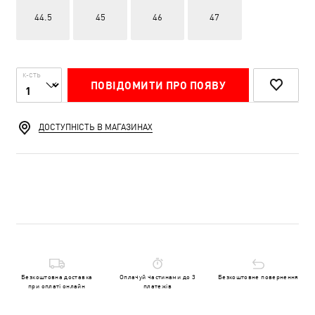
44.5
45
46
47
К-СТЬ
ПОВІДОМИТИ ПРО ПОЯВУ
ДОСТУПНІСТЬ В МАГАЗИНАХ
Безкоштовна доставка
Оплачуй частинами до 3
Безкоштовне повернення
при оплаті онлайн
платежів