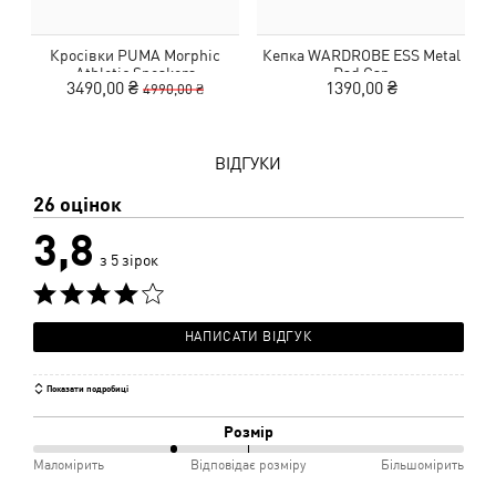
Кросівки PUMA Morphic
Кепка WARDROBE ESS Metal
Athletic Sneakers
Dad Cap
3490,00 ₴
1390,00 ₴
4990,00 ₴
ВІДГУКИ
26 оцінок
3,8
з 5 зірок
НАПИСАТИ ВІДГУК
Показати подробиці
Розмір
33%
Маломірить
Відповідає розміру
Більшомірить
між