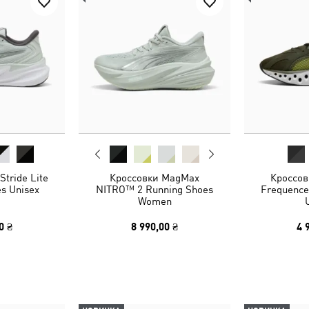
tride Lite
Кроссовки MagMax
Кроссов
s Unisex
NITRO™ 2 Running Shoes
Frequence
Women
0 ₴
8 990,00 ₴
4 