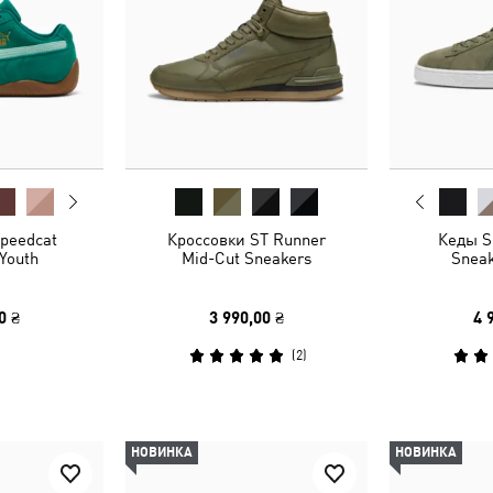
peedcat
Кроссовки ST Runner
Кеды S
Youth
Mid-Cut Sneakers
Sneak
0 ₴
3 990,00 ₴
4 
(
2
)
НОВИНКА
НОВИНКА