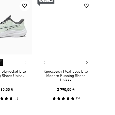
НОВИНКА
 Skyrocket Lite
Кроссовки FlexFocus Lite
g Shoes Unisex
Modern Running Shoes
Unisex
990,00 ₴
2 790,00 ₴
(
5
)
(
5
)