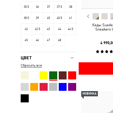
35.5
36
37
37.5
38
38.5
39
40
40.5
41
Кеды Suede 
Sneakers 
42
42.5
43
44
44.5
45
46
47
48
4 990,0
ЦВЕТ
Сбросить все
НОВИНКА