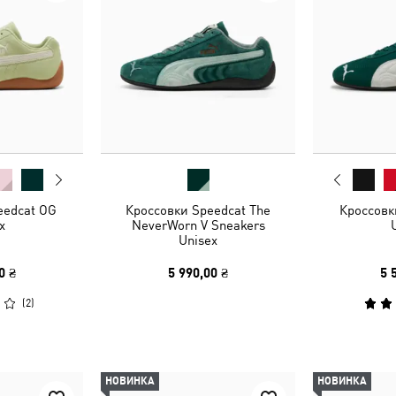
eedcat OG
Кроссовки Speedcat The
Кроссовк
x
NeverWorn V Sneakers
Unisex
0 ₴
5 990,00 ₴
5 
(
2
)
НОВИНКА
НОВИНКА