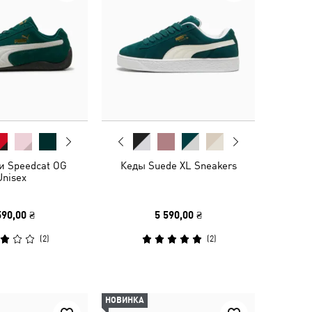
и Speedcat OG
Кеды Suede XL Sneakers
Unisex
590,00 ₴
5 590,00 ₴
(
2
)
(
2
)
НОВИНКА