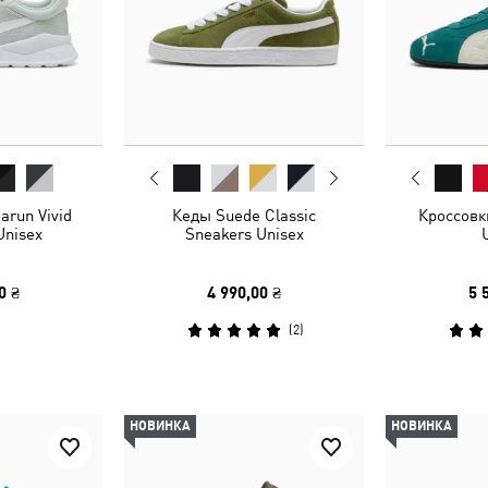
arun Vivid
Кеды Suede Classic
Кроссовк
Unisex
Sneakers Unisex
0 ₴
4 990,00 ₴
5 
(
2
)
НОВИНКА
НОВИНКА