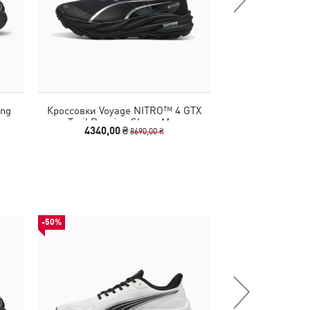
ing
Кроссовки Voyage NITRO™ 4 GTX
Кроссовки Voya
Trail Running Shoes Men
Trail Runnin
4340,00 ₴
4340,00
8690,00 ₴
-50%
-50%