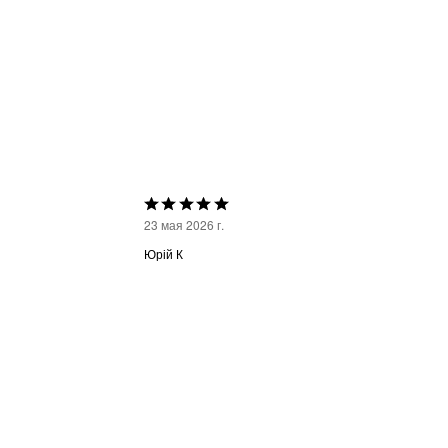
Выбрана
23 мая 2026 г.
оценка
Юрій К
5из
5