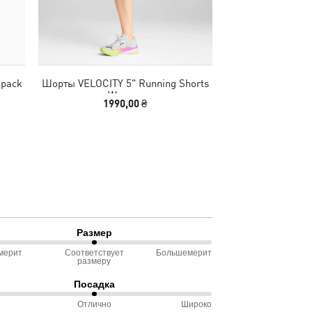
kpack
Шорты VELOCITY 5" Running Shorts
Брюки ESS Sm
Women
Comfort High-W
1990,00 ₴
1299,00
Wo
Размер
мерит
Соответствует
Большемерит
размеру
ду
Посадка
омерит
Отлично
Широко