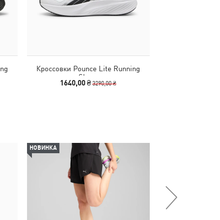
ing
Кроссовки Pounce Lite Running
Кроссовки Softri
Shoes
Sh
1640,00 ₴
1990,00
3290,00 ₴
НОВИНКА
-48%