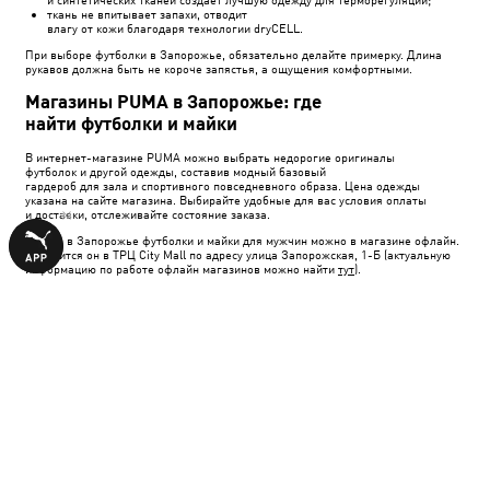
ткань не впитывает запахи, отводит
влагу от кожи благодаря технологии dryCELL.
При выборе футболки в Запорожье, обязательно делайте примерку. Длина
рукавов должна быть не короче запястья, а ощущения комфортными.
Магазины PUMA в Запорожье: где
найти футболки и майки
В интернет-магазине PUMA можно выбрать недорогие оригиналы
футболок и другой одежды, составив модный базовый
гардероб для зала и спортивного повседневного образа. Цена одежды
указана на сайте магазина. Выбирайте удобные для вас условия оплаты
и доставки, отслеживайте состояние заказа.
Купить в Запорожье футболки и майки для мужчин можно в магазине офлайн.
Находится он в ТРЦ City Mall по адресу улица Запорожская, 1-Б (актуальную
информацию по работе офлайн магазинов можно найти
тут
).
Мужские футболки и майки:
Харьков
,
Днепр
,
Одесса
,
Львов
,
Кривой Рог
ПРИСОЕДИНЯЙСЯ К ПОДПИСЧИКАМ, ЧТОБЫ
ПОЛУЧИТЬ
10% СКИДКИ
НА ПОКУПКУ