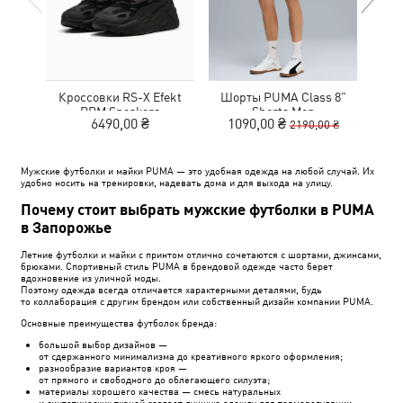
Кроссовки RS-X Efekt
Шорты PUMA Class 8"
Сум
PRM Sneakers
Shorts Men
Ext
6490,00 ₴
1090,00 ₴
2190,00 ₴
Мужские футболки и майки PUMA — это удобная одежда на любой случай. Их
удобно носить на тренировки, надевать дома и для выхода на улицу.
Почему стоит выбрать мужские футболки в PUMA
в Запорожье
Летние футболки и майки с принтом отлично сочетаются с шортами, джинсами,
брюками. Спортивный стиль PUMA в брендовой одежде часто берет
вдохновение из уличной моды.
Поэтому одежда всегда отличается характерными деталями, будь
то коллаборация с другим брендом или собственный дизайн компании PUMA.
Основные преимущества футболок бренда:
большой выбор дизайнов —
от сдержанного минимализма до креативного яркого оформления;
разнообразие вариантов кроя —
от прямого и свободного до облегающего силуэта;
материалы хорошего качества — смесь натуральных
и синтетических тканей создает лучшую одежду для терморегуляции;