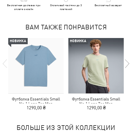
Бесплатная доставка при
Оплачивай частями до 3
Бесплатный возврат
оплате онлайн
платежей
ВАМ ТАКЖЕ ПОНРАВИТСЯ
НОВИНКА
НОВИНКА
Футболка Essentials Small
Футболка Essentials Small
Ф
No.1 Logo Tee Men
No.1 Logo Tee Men
1290,00 ₴
1290,00 ₴
БОЛЬШЕ ИЗ ЭТОЙ КОЛЛЕКЦИИ