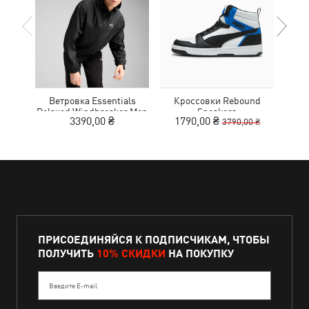
Ветровка Essentials
Кроссовки Rebound
Кро
Relaxed Windbreaker Men
Sneakers
Tr
3390,00 ₴
1790,00 ₴
1
3790,00 ₴
ПРИСОЕДИНЯЙСЯ К ПОДПИСЧИКАМ, ЧТОБЫ
ПОЛУЧИТЬ
10% СКИДКИ
НА ПОКУПКУ
Введите E-mail