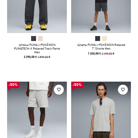
Штаны PUMA x POKÉMON
Шорты PUMA x POKÉMON Relaxed
PUMATECH-X Relaxed Track Pants
7" Shorts Men
Men
2 490,00 ₴
1 240,00 ₴
4 590,00 ₴
2 290,00 ₴
-50%
-50%