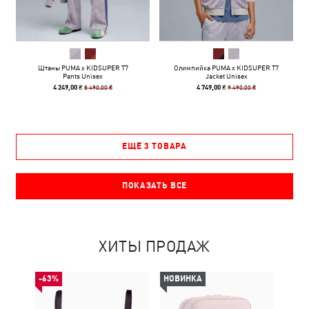
Штаны PUMA x KIDSUPER T7
Олимпийка PUMA x KIDSUPER T7
Pants Unisex
Jacket Unisex
8 490,00 ₴
9 490,00 ₴
4 249,00 ₴
4 749,00 ₴
ЕЩЁ 3 ТОВАРА
ПОКАЗАТЬ ВСЕ
ХИТЫ ПРОДАЖ
-63%
НОВИНКА
НОВ