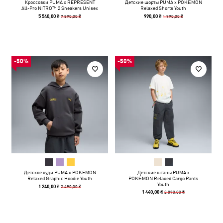
Кроссовки PUMA x REPRESENT
Детские шорты PUMA x POKÉMON
All-Pro NITRO™ 2 Sneakers Unisex
Relaxed Shorts Youth
7 890,00 ₴
1 990,00 ₴
5 540,00 ₴
990,00 ₴
-50%
-50%
Детское худи PUMA x POKEMON
Детские штаны PUMA x
Relaxed Graphic Hoodie Youth
POKÉMON Relaxed Cargo Pants
Youth
2 490,00 ₴
1 240,00 ₴
2 890,00 ₴
1 440,00 ₴