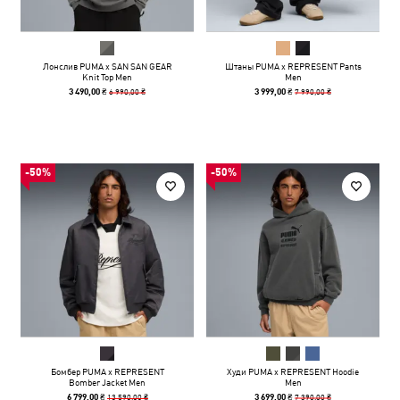
Лонслив PUMA x SAN SAN GEAR
Штаны PUMA x REPRESENT Pants
Knit Top Men
Men
6 990,00 ₴
7 990,00 ₴
3 490,00 ₴
3 999,00 ₴
-50%
-50%
Бомбер PUMA x REPRESENT
Худи PUMA x REPRESENT Hoodie
Bomber Jacket Men
Men
13 590,00 ₴
7 390,00 ₴
6 799,00 ₴
3 699,00 ₴