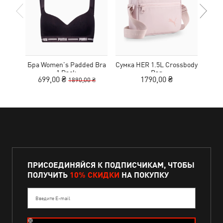
Бра Women's Padded Bra
Сумка HER 1.5L Crossbody
Кед
1 Pack
Bag
Sue
699,00 ₴
1790,00 ₴
1890,00 ₴
ПРИСОЕДИНЯЙСЯ К ПОДПИСЧИКАМ, ЧТОБЫ
ПОЛУЧИТЬ
10% СКИДКИ
НА ПОКУПКУ
Введите E-mail