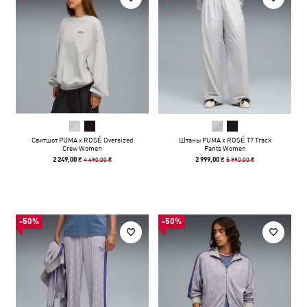
Свитшот PUMA x ROSÉ Oversized
Штаны PUMA x ROSÉ T7 Track
Crew Women
Pants Women
4 490,00 ₴
5 990,00 ₴
2 249,00 ₴
2 999,00 ₴
-50%
-50%