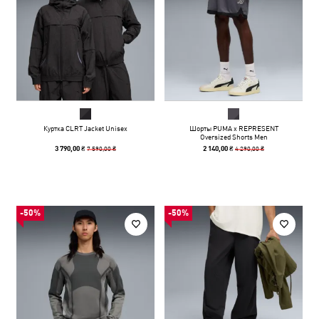
Куртка CLRT Jacket Unisex
Шорты PUMA x REPRESENT
Oversized Shorts Men
7 590,00 ₴
4 290,00 ₴
3 790,00 ₴
2 140,00 ₴
-50%
-50%