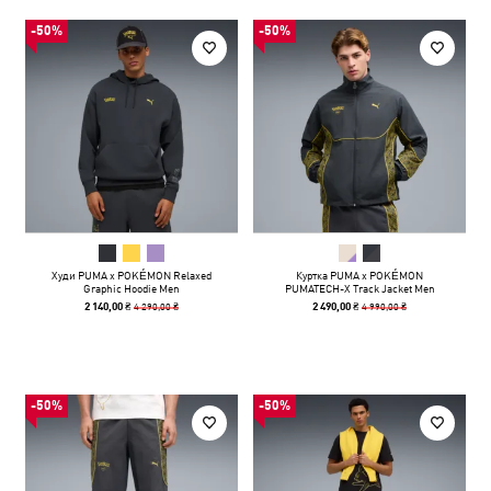
-50%
-50%
Худи PUMA x POKÉMON Relaxed
Куртка PUMA x POKÉMON
Graphic Hoodie Men
PUMATECH-X Track Jacket Men
4 290,00 ₴
4 990,00 ₴
2 140,00 ₴
2 490,00 ₴
-50%
-50%