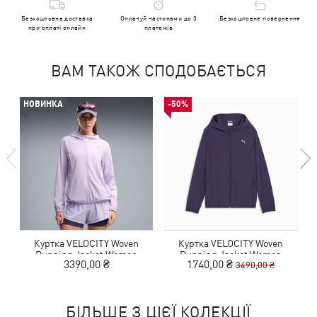
Безкоштовна доставка
Оплачуй частинами до 3
Безкоштовне повернення
при оплаті онлайн
платежів
ВАМ ТАКОЖ СПОДОБАЄТЬСЯ
НОВИНКА
-50%
Куртка VELOCITY Woven
Куртка VELOCITY Woven
Running Jacket Women
Running Jacket Women
3390,00 ₴
1740,00 ₴
3490,00 ₴
БІЛЬШЕ З ЦІЄЇ КОЛЕКЦІЇ