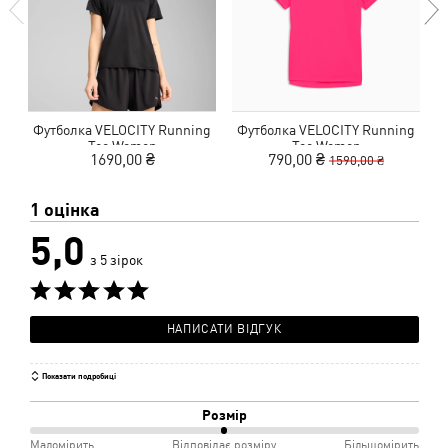
Футболка VELOCITY Running
Футболка VELOCITY Running
Tee Women
Tee Women
1690,00 ₴
790,00 ₴
1590,00 ₴
1 оцінка
5,0
з 5 зірок
НАПИСАТИ ВІДГУК
Показати подробиці
Розмір
50%
Маломірить
Відповідає розміру
Більшомірить