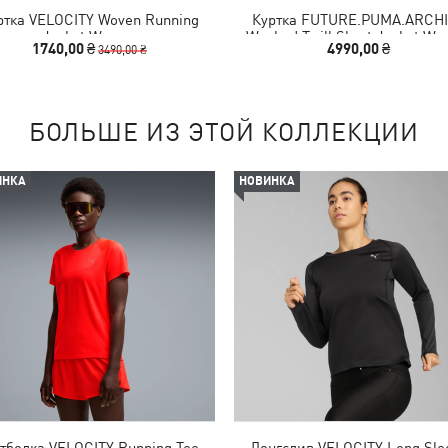
ртка VELOCITY Woven Running
Куртка FUTURE.PUMA.ARCH
Jacket Women
Washed Twill Short Jacket W
1740,00 ₴
4990,00 ₴
3490,00 ₴
БОЛЬШЕ ИЗ ЭТОЙ КОЛЛЕКЦИИ
ИНКА
НОВИНКА
тболка VELOCITY Running Tee
Лонгслив VELOCITY Long Sle