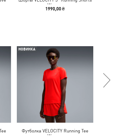
Women
Jacke
1990,00 ₴
1740,00
НОВИНКА
НОВИНКА
Tee
Футболка VELOCITY Running Tee
Кеды Karmen I
Women
Sneake