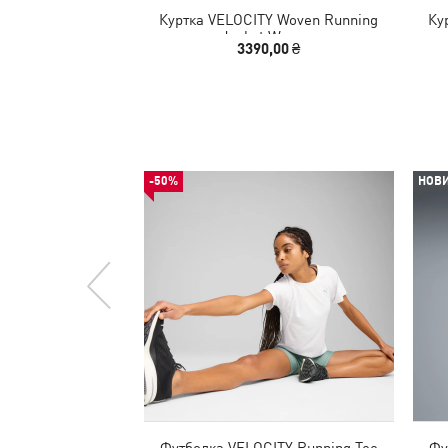
Куртка VELOCITY Woven Running
Ку
Jacket Women
3390,00 ₴
-50%
НОВ
Футболка VELOCITY Running Tee
Фу