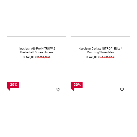
Кросівки All-Pro NITRO™ 2
Кросівки Deviate NITRO™ Elite 4
Basketball Shoes Unisex
Running Shoes Men
7 290,00 ₴
12 490,00 ₴
5 140,00 ₴
8 740,00 ₴
-30%
-30%