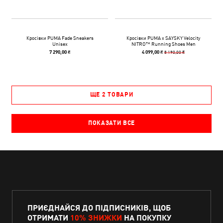
Кросівки PUMA Fade Sneakers
Кросівки PUMA x SAYSKY Velocity
Unisex
NITRO™ Running Shoes Men
8 190,00 ₴
7 290,00 ₴
4 099,00 ₴
ЩЕ 2 ТОВАРИ
ПОКАЗАТИ ВСЕ
ПРИЄДНАЙСЯ ДО ПІДПИСНИКІВ, ЩОБ
ОТРИМАТИ
10% ЗНИЖКИ
НА ПОКУПКУ