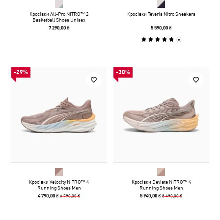
Кросівки All-Pro NITRO™ 2
Кросівки Teveris Nitro Sneakers
Basketball Shoes Unisex
7 290,00 ₴
5 590,00 ₴
(
6
)
-29%
-30%
Кросівки Velocity NITRO™ 4
Кросівки Deviate NITRO™ 4
Running Shoes Men
Running Shoes Men
6 790,00 ₴
8 490,00 ₴
4 790,00 ₴
5 940,00 ₴