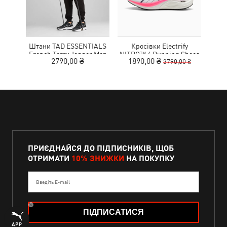
Штани TAD ESSENTIALS
Кросівки Electrify
French Terry Jogger Men
NITRO™ 4 Running Shoes
MOT
2790,00 ₴
1890,00 ₴
9
3790,00 ₴
Youth
ПРИЄДНАЙСЯ ДО ПІДПИСНИКІВ, ЩОБ
ОТРИМАТИ
10% ЗНИЖКИ
НА ПОКУПКУ
Введіть E-mail
ПІДПИСАТИСЯ