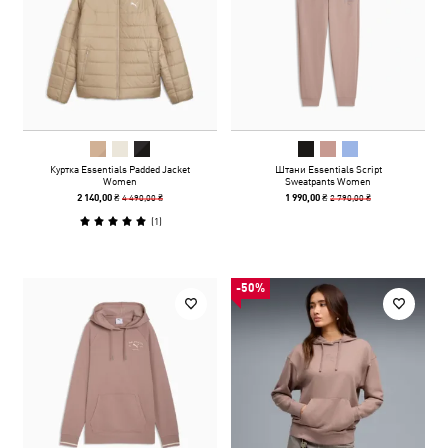
Куртка Essentials Padded Jacket
Штани Essentials Script
Women
Sweatpants Women
4 490,00 ₴
2 790,00 ₴
2 140,00 ₴
1 990,00 ₴
(
1
)
-50%