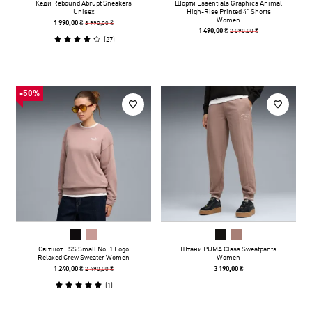
Кеди Rebound Abrupt Sneakers
Шорти Essentials Graphics Animal
Unisex
High-Rise Printed 4" Shorts
Women
3 990,00 ₴
1 990,00 ₴
2 090,00 ₴
1 490,00 ₴
(
27
)
-50%
Світшот ESS Small No. 1 Logo
Штани PUMA Class Sweatpants
Relaxed Crew Sweater Women
Women
2 490,00 ₴
1 240,00 ₴
3 190,00 ₴
(
1
)