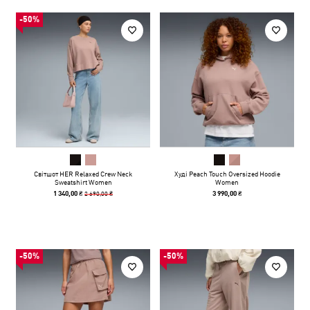
-50%
Світшот HER Relaxed Crew Neck
Худі Peach Touch Oversized Hoodie
Sweatshirt Women
Women
2 690,00 ₴
1 340,00 ₴
3 990,00 ₴
-50%
-50%