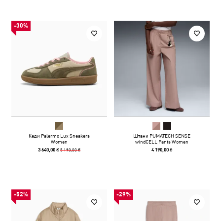
-30%
Кеди Palermo Lux Sneakers
Штани PUMATECH SENSE
Women
windCELL Pants Women
5 190,00 ₴
3 640,00 ₴
4 190,00 ₴
-52%
-29%