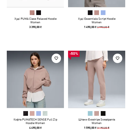
Худі PUMA Class Relaxed Hoodie
Худі Essentials Script Hoodie
Women
Women
2 990,00 ₴
3 390,00 ₴
1 490,00 ₴
-50%
Кофта PUMATECH SENSE Full Zip
Штани Evostripe Sweatpants
Hoodie Women
Women
3 190,00 ₴
4 490,00 ₴
1 590,00 ₴