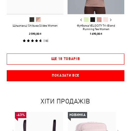
Шльопанці Shibusa Slides Women
Футболка VELOCITY Tri-Blend
Running Tee Women
2 590,00 ₴
1 690,00 ₴
(
18
)
ЩЕ 18 ТОВАРІВ
ПОКАЗАТИ ВСЕ
ХІТИ ПРОДАЖІВ
-63%
НОВИНКА
НОВ