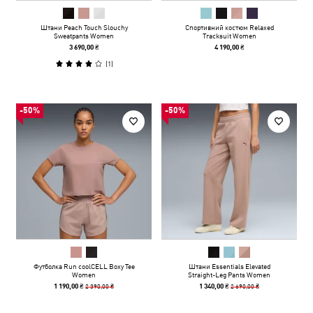
Штани Peach Touch Slouchy
Спортивний костюм Relaxed
Sweatpants Women
Tracksuit Women
3 690,00 ₴
4 190,00 ₴
(
1
)
-50%
-50%
Футболка Run coolCELL Boxy Tee
Штани Essentials Elevated
Women
Straight-Leg Pants Women
2 390,00 ₴
2 690,00 ₴
1 190,00 ₴
1 340,00 ₴