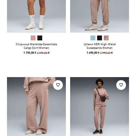
Спідниця Wardrobe Essentials
Штани HER High-Waist
Cargo Skirt Women
Sweatpants Women
2 390,00 ₴
2 990,00 ₴
1 190,00 ₴
1 490,00 ₴