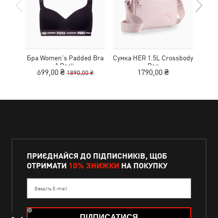
Бра Women's Padded Bra
Сумка HER 1.5L Crossbody
Кед
1 Pack
Bag
Sue
699,00 ₴
1790,00 ₴
1890,00 ₴
ПРИЄДНАЙСЯ ДО ПІДПИСНИКІВ, ЩОБ
ОТРИМАТИ
10% ЗНИЖКИ
НА ПОКУПКУ
Введіть E-mail
ПІДПИСАТИСЯ