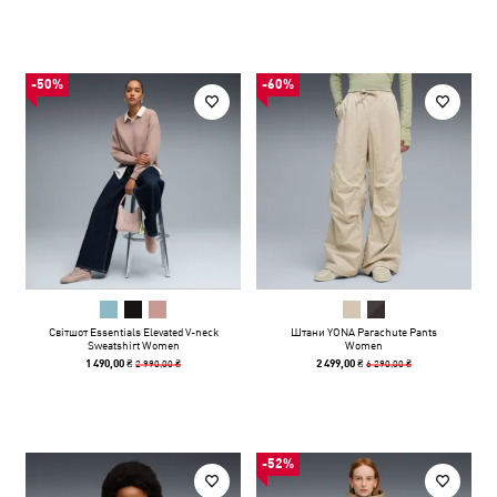
-50%
-60%
Світшот Essentials Elevated V-neck
Штани YONA Parachute Pants
Sweatshirt Women
Women
2 990,00 ₴
6 290,00 ₴
1 490,00 ₴
2 499,00 ₴
-52%