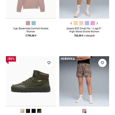
Худі Essentials Comfort Hoodie
Шорти ESS Small No. 1 Logo 5''
Women
High-Waist Shorts Women
1 490,00 ₴
2 790,00 ₴
740,00 ₴
-50%
НОВИНКА