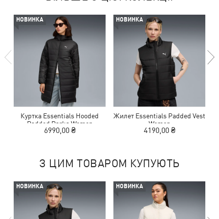
НОВИНКА
НОВИНКА
Куртка Essentials Hooded
Жилет Essentials Padded Vest
Ж
Padded Parka Women
Women
6990,00 ₴
4190,00 ₴
З ЦИМ ТОВАРОМ КУПУЮТЬ
НОВИНКА
НОВИНКА