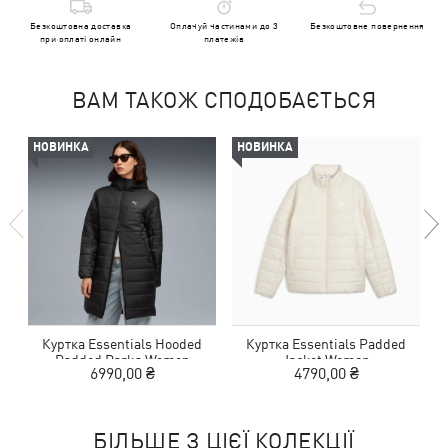
Безкоштовна доставка
Оплачуй частинами до 3
Безкоштовне повернення
при оплаті онлайн
платежів
ВАМ ТАКОЖ СПОДОБАЄТЬСЯ
НОВИНКА
НОВИНКА
Куртка Essentials Hooded
Куртка Essentials Padded
Padded Parka Women
Jacket Women
6990,00 ₴
4790,00 ₴
БІЛЬШЕ З ЦІЄЇ КОЛЕКЦІЇ