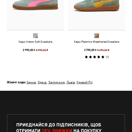
Кеди Indoor Soft Sneakers
Кеди Palermo Weathered Sneakers
5 990,00 ₴
5 390,00 ₴
2 990,00 ₴
3 790,00 ₴
(
1
)
Жіночі кеди:
Харків
,
Одеса
,
Запоріжжя
,
Львів
,
Кривий Ріг
ПРИЄДНАЙСЯ ДО ПІДПИСНИКІВ, ЩОБ
ОТРИМАТИ
10% ЗНИЖКИ
НА ПОКУПКУ