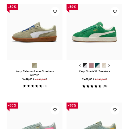
-30%
-50%
Кеди Palermo Laces Sneakers
Кеди Suede XL Sneakers
Women
4 990,00 ₴
5 290,00 ₴
3 490,00 ₴
2 640,00 ₴
(
1
)
(
28
)
-50%
-30%