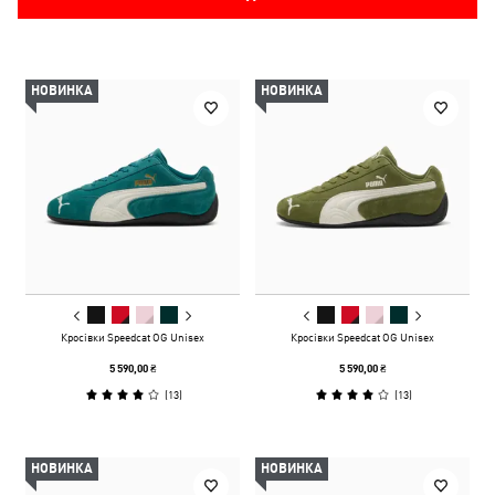
НОВИНКА
НОВИНКА
Кросівки Speedcat OG Unisex
Кросівки Speedcat OG Unisex
5 590,00 ₴
5 590,00 ₴
(
13
)
(
13
)
НОВИНКА
НОВИНКА