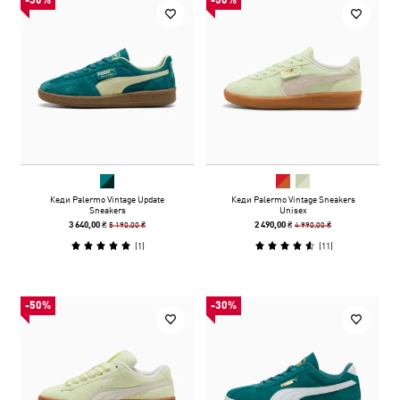
-30%
-50%
Кеди Palermo Vintage Update
Кеди Palermo Vintage Sneakers
Sneakers
Unisex
5 190,00 ₴
4 990,00 ₴
3 640,00 ₴
2 490,00 ₴
(
1
)
(
11
)
-50%
-30%