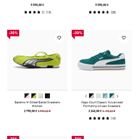
5 590,00 ₴
5 590,00 ₴
(
13
)
(
28
)
-30%
-30%
Балетки H-Street Ballet Sneakers
Кеди Court Classic Vulcanised
Women
Formstrip Unisex Sneakers
3 990,00 ₴
3 190,00 ₴
2 790,00 ₴
2 240,00 ₴
(
10
)