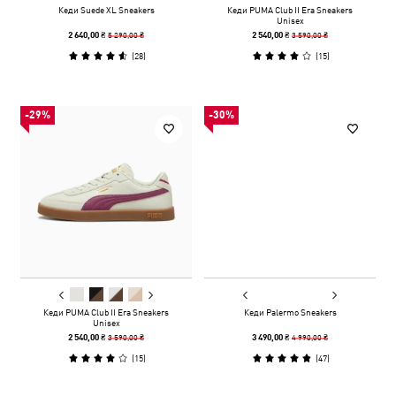
Кеди Suede XL Sneakers
Кеди PUMA Club II Era Sneakers
Unisex
5 290,00 ₴
3 590,00 ₴
2 640,00 ₴
2 540,00 ₴
(
28
)
(
15
)
-29%
-30%
Кеди PUMA Club II Era Sneakers
Кеди Palermo Sneakers
Unisex
3 590,00 ₴
4 990,00 ₴
2 540,00 ₴
3 490,00 ₴
(
15
)
(
47
)