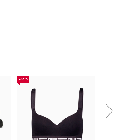
-63%
-49%