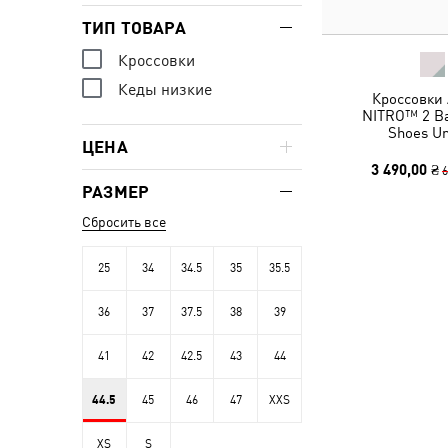
ТИП ТОВАРА
Кроссовки
Кеды низкие
Кроссовки 
NITRO™ 2 Ba
Shoes Un
ЦЕНА
3 490,00 ₴
6
РАЗМЕР
Сбросить все
25
34
34.5
35
35.5
36
37
37.5
38
39
41
42
42.5
43
44
44.5
45
46
47
XXS
XS
S