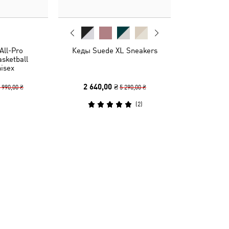
All-Pro
Кеды Suede XL Sneakers
sketball
isex
2 640,00 ₴
 990,00 ₴
5 290,00 ₴
(
2
)