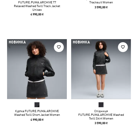
FUTURE.PUMA.ARCHIVE T7
Tracksuit Women
Relaxed Washed Twill Track Jacket
3 590,00 ₴
Unisex
4 990,00 ₴
НОВИНКА
НОВИНКА
Куртка FUTURE.PUMA.ARCHIVE
Спідниця
Washed Twill Short Jacket Women
FUTURE.PUMA.ARCHIVE Washed
Twill Skirt Women
4 990,00 ₴
3 590,00 ₴