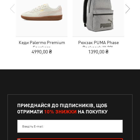
Кеди Palermo Premium
Рюкзак PUMA Phase
К
Sneakers
Backpack III 22L
Elev
4990,00 ₴
1390,00 ₴
4
ПРИЄДНАЙСЯ ДО ПІДПИСНИКІВ, ЩОБ
ОТРИМАТИ
10% ЗНИЖКИ
НА ПОКУПКУ
Введіть E-mail