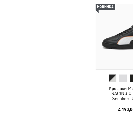
НОВИНКА
Кросівки 
RACING Cav
Sneakers 
4 190,0