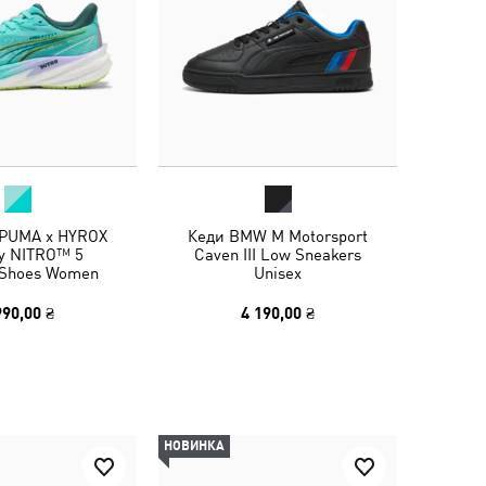
 PUMA x HYROX
Кеди BMW M Motorsport
ty NITRO™ 5
Caven III Low Sneakers
g Shoes Women
Unisex
990,00 ₴
4 190,00 ₴
НОВИНКА