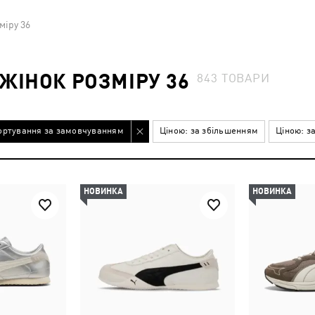
міру 36
ЖІНОК РОЗМІРУ 36
843
ТОВАРИ
ортування за замовчуванням
Ціною: за збільшенням
Ціною: з
НОВИНКА
НОВИНКА