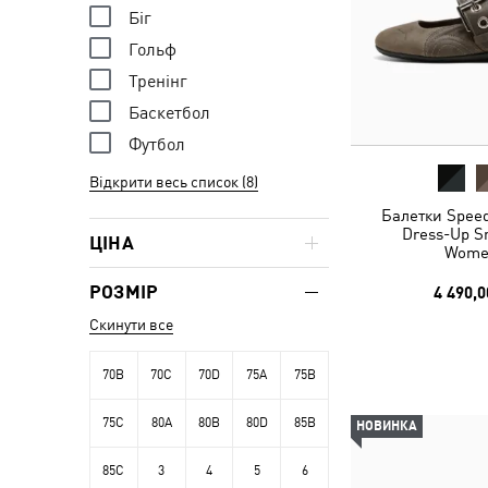
Біг
Гольф
Тренінг
Баскетбол
Футбол
Відкрити весь список (8)
Балетки Speed
Dress-Up S
ЦІНА
Wome
РОЗМІР
4 490,0
Скинути все
70B
70C
70D
75A
75B
75C
80A
80B
80D
85B
НОВИНКА
85C
3
4
5
6