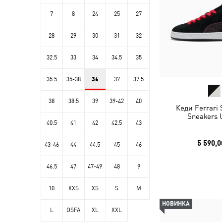
7
8
24
25
27
28
29
30
31
32
32.5
33
34
34.5
35
35.5
35-38
36
37
37.5
38
38.5
39
39-42
40
Кеди Ferrari
Sneakers 
40.5
41
42
42.5
43
5 590,0
43-46
44
44.5
45
46
46.5
47
47-49
48
9
10
XXS
XS
S
M
НОВИНКА
L
OSFA
XL
XXL