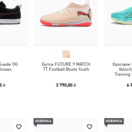
 Suede OG
Бутси FUTURE 9 MATCH
Кросівки
Unisex
TT Football Boots Youth
Veloci
Trainin
0 ₴
3 790,00 ₴
6 
НОВИНКА
НОВИНКА