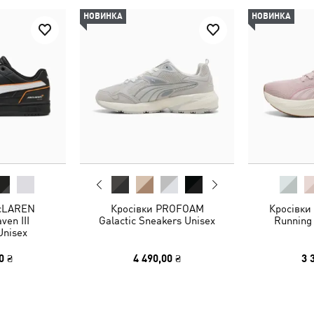
НОВИНКА
НОВИНКА
McLAREN
Кросівки PROFOAM
Кросівки 
en III
Galactic Sneakers Unisex
Running
Unisex
0 ₴
4 490,00 ₴
3 