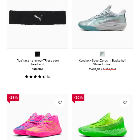
Пов'язка на голову TR ess core
Кросівки Scoot Zeros III Basketball
headband
Shoes Unisex
5 390,00 ₴
590,00 ₴
2 690,00 ₴
(
4
)
-29%
-30%