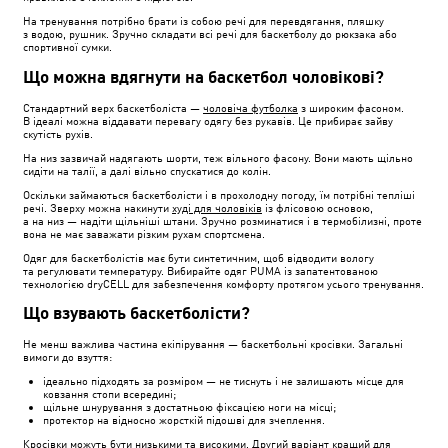
На тренування потрібно брати із собою речі для перевдягання, пляшку
з водою, рушник. Зручно складати всі речі для баскетболу до рюкзака або
спортивної сумки.
Що можна вдягнути на баскетбол чоловікові?
Стандартний верх баскетболіста —
чоловіча футболка
з широким фасоном.
В ідеалі можна віддавати перевагу одягу без рукавів. Це прибирає зайву
скутість рухів.
На низ зазвичай надягають шорти, теж вільного фасону. Вони мають щільно
сидіти на талії, а далі вільно спускатися до колін.
Оскільки займаються баскетболісти і в прохолодну погоду, їм потрібні тепліші
речі. Зверху можна накинути
худі для чоловіків
із флісовою основою,
а на низ — надіти щільніші штани. Зручно розминатися і в термобілизні, проте
вона не має заважати різким рухам спортсмена.
Одяг для баскетболістів має бути синтетичним, щоб відводити вологу
та регулювати температуру. Вибирайте одяг PUMA із запатентованою
технологією dryCELL для забезпечення комфорту протягом усього тренування.
Що взувають баскетболісти?
Не менш важлива частина екіпірування — баскетбольні кросівки. Загальні
вимоги до взуття:
ідеально підходять за розміром — не тиснуть і не залишають місце для
ковзання стопи всередині;
щільне шнурування з достатньою фіксацією ноги на місці;
протектор на відносно жорсткій підошві для зчеплення.
Кросівки можуть бути низькими та високими. Другий варіант кращий для