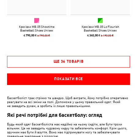
Кросівки MB.05 Showtime
Кросівки MB.05 Lo Flourish
Basketball Shoes Unisex
Basketball Shoes Unisex
6 790,00 ₴
6 190,00 ₴
4 790,00 ₴
4 340,00 ₴
ЩЕ 36 ТОВАРІВ
ПОКАЗАТИ ВСЕ
Баскетболіст грає стрімко та швидко. Щоб виграти, йому потрібно оперативно
реагувати на всі зміни на полі. Допоможе у цьому правильний одяг. Який
не завадить рухам, а зробить їх лише правильнішими.
Які речі потрібні для баскетболу: огляд
Будь-який одяг баскетболіста має надійно на ньому сидіти, але бути трохи
вільним. Це не завадить чудовому кидку та забезпечить комфорт. Крім цього,
зручним має бути й взуття. Воно має підтримувати ногу та забезпечувати
правильне зчеплення з підлогою.