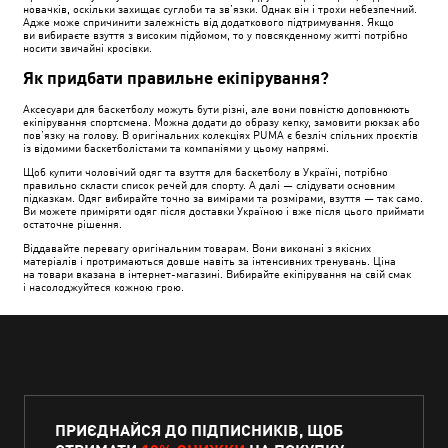
новачків, оскільки захищає суглоби та зв’язки. Однак він і трохи небезпечний.
Адже може спричинити залежність від додаткового підтримування. Якщо
ви вибираєте взуття з високим підйомом, то у повсякденному житті потрібно
носити звичайні кросівки.
Як придбати правильне екіпірування?
Аксесуари для баскетболу можуть бути різні, але вони повністю доповнюють
екіпірування спортсмена. Можна додати до образу кепку, замовити рюкзак або
пов’язку на голову. В оригінальних колекціях PUMA є безліч спільних проєктів
із відомими баскетболістами та компаніями у цьому напрямі.
Щоб купити чоловічий одяг та взуття для баскетболу в Україні, потрібно
правильно скласти список речей для спорту. А далі — слідувати основним
підказкам. Одяг вибирайте точно за вимірами та розмірами, взуття — так само.
Ви можете приміряти одяг після доставки Україною і вже після цього приймати
остаточне рішення.
Віддавайте перевагу оригінальним товарам. Вони виконані з якісних
матеріалів і протримаються довше навіть за інтенсивних тренувань. Ціна
на товари вказана в інтернет-магазині. Вибирайте екіпірування на свій смак
і насолоджуйтеся кожною грою.
ПРИЄДНАЙСЯ ДО ПІДПИСНИКІВ, ЩОБ