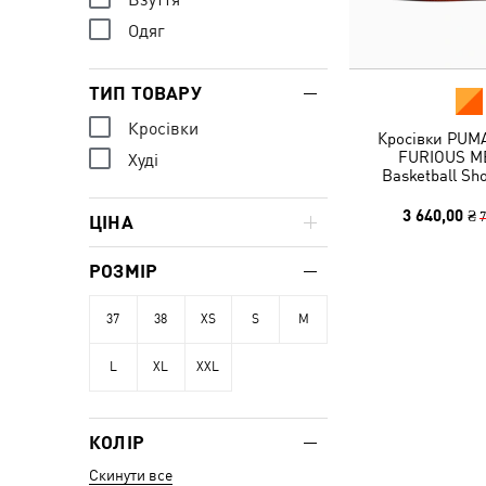
Одяг
ТИП ТОВАРУ
Кросівки
Кросівки PUMA
FURIOUS M
Худі
Basketball Sh
3 640,00 ₴
7
ЦІНА
РОЗМІР
37
38
XS
S
M
L
XL
XXL
КОЛІР
Скинути все