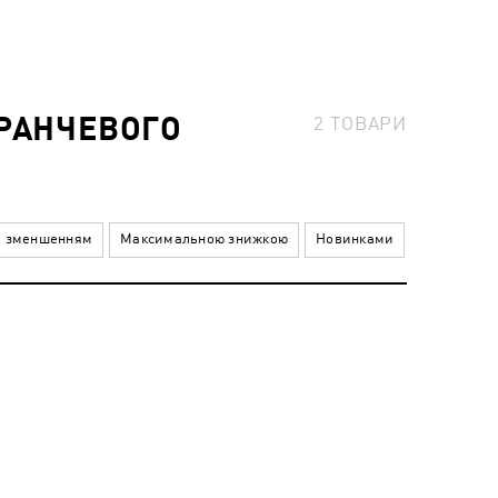
АРАНЧЕВОГО
2
ТОВАРИ
а зменшенням
Максимальною знижкою
Новинками