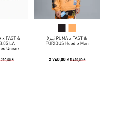
 x FAST &
Худі PUMA x FAST &
B.05 LA
FURIOUS Hoodie Men
oes Unisex
2 740,00 ₴
 290,00 ₴
5 490,00 ₴