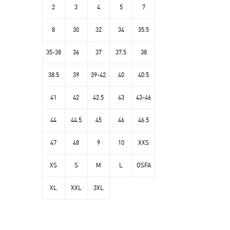
2
3
4
5
7
8
30
32
34
35.5
35-38
36
37
37.5
38
38.5
39
39-42
40
40.5
41
42
42.5
43
43-46
44
44.5
45
46
46.5
47
48
9
10
XXS
XS
S
M
L
OSFA
XL
XXL
3XL