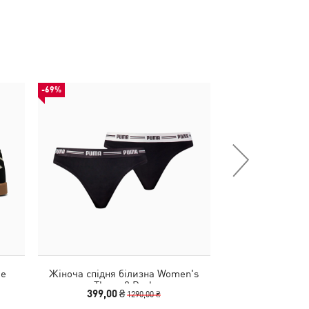
-69%
НОВИНКА
de
Жіноча спідня білизна Women's
Сумка PUMA Chall
Thong 2 Pack
Spor
399,00 ₴
1490
1290,00 ₴