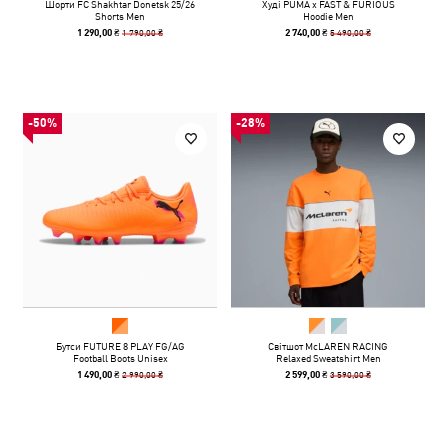
Шорти FC Shakhtar Donetsk 25/26
Худі PUMA x FAST & FURIOUS
Shorts Men
Hoodie Men
1 790,00 ₴
5 490,00 ₴
1 290,00 ₴
2 740,00 ₴
-50%
-28%
Бутси FUTURE 8 PLAY FG/AG
Світшот McLAREN RACING
Football Boots Unisex
Relaxed Sweatshirt Men
2 990,00 ₴
3 590,00 ₴
1 490,00 ₴
2 599,00 ₴