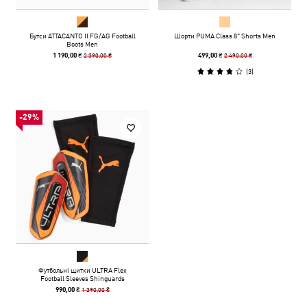
Бутси ATTACANTO II FG/AG Football
Шорти PUMA Class 8" Shorts Men
Boots Men
2 390,00 ₴
2 490,00 ₴
1 190,00 ₴
499,00 ₴
(
3
)
-29%
Футбольні щитки ULTRA Flex
Football Sleeves Shinguards
1 390,00 ₴
990,00 ₴