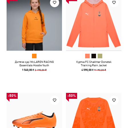
Дитяче худі McLAREN RACING
Куртка FC Shakhtar Donetsk
Essentials Hoodie Youth
Training Rain Jacket
2 190,00 ₴
9 190,00 ₴
1 540,00 ₴
4 590,00 ₴
-50%
-50%