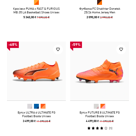
Кросівки PUMA x FAST & FURIOUS
Футболка FC Shakhtar Donetsk
MB.05 LA Basketball Shoes Unisex
25/26 Home Jersey Men
7 590,00 ₴
2 990,00 ₴
5 340,00 ₴
2 090,00 ₴
-68%
-59%
Бутси ULTRA 6 ULTIMATE FG
Бутси FUTURE 8 ULTIMATE FG
Football Boots Unisex
Football Boots Unisex
11 090,00 ₴
11 090,00 ₴
3 499,00 ₴
4 499,00 ₴
(
1
)