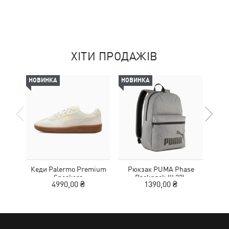
ХІТИ ПРОДАЖІВ
НОВИНКА
НОВИНКА
-29%
Кеди Palermo Premium
Рюкзак PUMA Phase
К
Sneakers
Backpack III 22L
Elev
4990,00 ₴
1390,00 ₴
4