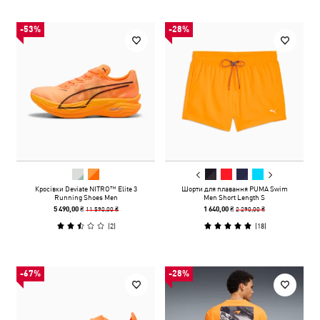
-53%
-28%
Кросівки Deviate NITRO™ Elite 3
Шорти для плавання PUMA Swim
Running Shoes Men
Men Short Length S
11 590,00 ₴
2 290,00 ₴
5 490,00 ₴
1 640,00 ₴
(
2
)
(
18
)
-67%
-28%