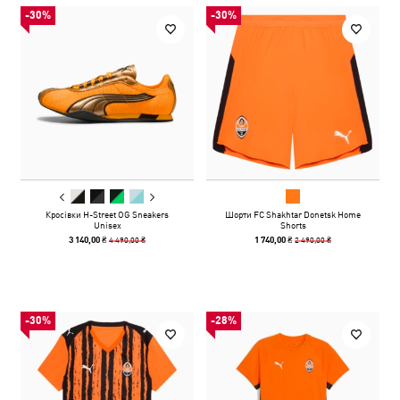
-30%
-30%
Кросівки H-Street OG Sneakers
Шорти FC Shakhtar Donetsk Home
Unisex
Shorts
4 490,00 ₴
2 490,00 ₴
3 140,00 ₴
1 740,00 ₴
-30%
-28%