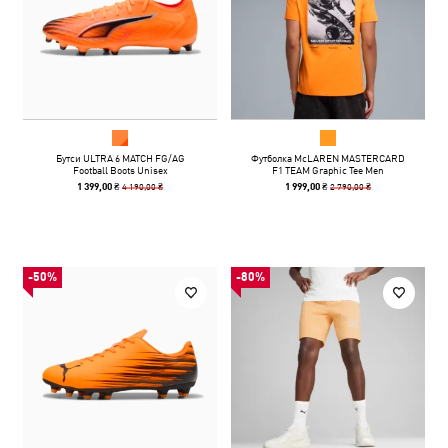
Бутси ULTRA 6 MATCH FG/AG
Футболка McLAREN MASTERCARD
Football Boots Unisex
F1 TEAM Graphic Tee Men
4 190,00 ₴
2 790,00 ₴
1 399,00 ₴
1 999,00 ₴
-50%
-80%