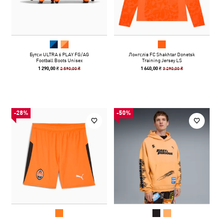
Бутси ULTRA 6 PLAY FG/AG
Лонгслів FC Shakhtar Donetsk
Football Boots Unisex
Training Jersey LS
2 590,00 ₴
3 290,00 ₴
1 290,00 ₴
1 640,00 ₴
-28%
-50%