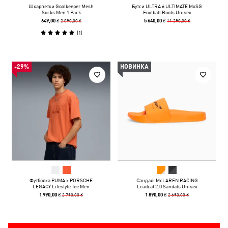
Шкарпетки Goalkeeper Mesh
Бутси ULTRA 6 ULTIMATE MxSG
Socks Men 1 Pack
Football Boots Unisex
2 090,00 ₴
11 290,00 ₴
649,00 ₴
5 640,00 ₴
(
1
)
-29%
НОВИНКА
Футболка PUMA x PORSCHE
Сандалі McLAREN RACING
LEGACY Lifestyle Tee Men
Leadcat 2.0 Sandals Unisex
2 790,00 ₴
2 690,00 ₴
1 990,00 ₴
1 890,00 ₴