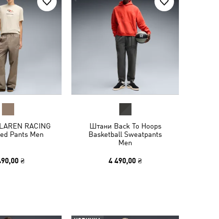
LAREN RACING
Штани Back To Hoops
xed Pants Men
Basketball Sweatpants
Men
490,00 ₴
4 490,00 ₴