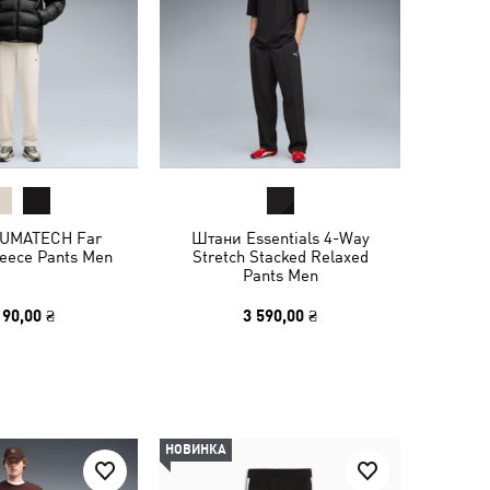
UMATECH Far
Штани Essentials 4-Way
leece Pants Men
Stretch Stacked Relaxed
Pants Men
190,00 ₴
3 590,00 ₴
НОВИНКА