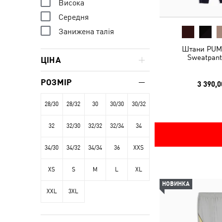
Висока
Середня
Занижена талія
Штани PUM
Sweatpant
ЦІНА
РОЗМІР
3 390,0
28/30
28/32
30
30/30
30/32
32
32/30
32/32
32/34
34
34/30
34/32
34/34
36
XXS
XS
S
M
L
XL
НОВИНКА
XXL
3XL