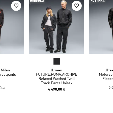
НОВИНКА
НОВИНКА
Milan
Штани
Шта
eatpants
FUTURE.PUMA.ARCHIVE
Motorspo
Relaxed Washed Twill
Fleec
Track Pants Unisex
0 ₴
2 
4 490,00 ₴