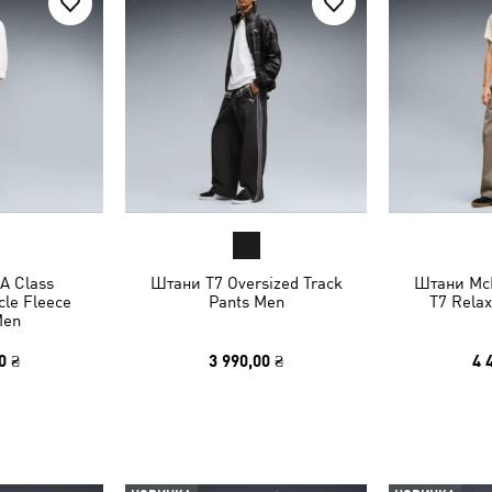
A Class
Штани T7 Oversized Track
Штани Mc
cle Fleece
Pants Men
T7 Rela
Men
0 ₴
3 990,00 ₴
4 