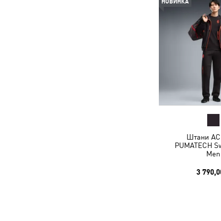
НОВИНКА
Штани AC 
PUMATECH Sw
Men
3 790,0