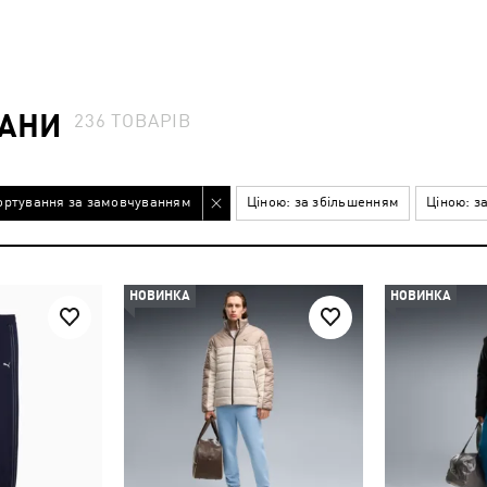
ТАНИ
236
ТОВАРІВ
ортування за замовчуванням
Ціною: за збільшенням
Ціною: з
НОВИНКА
НОВИНКА