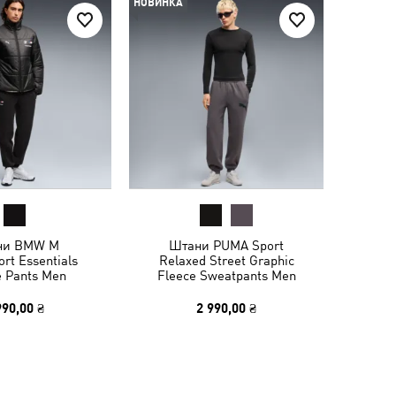
НОВИНКА
ни BMW M
Штани PUMA Sport
rt Essentials
Relaxed Street Graphic
e Pants Men
Fleece Sweatpants Men
990,00 ₴
2 990,00 ₴