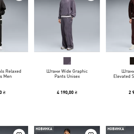
ls Relaxed
Штани Wide Graphic
Штани
s Men
Pants Unisex
Elevated 
0 ₴
4 190,00 ₴
2 
НОВИНКА
НОВИНКА