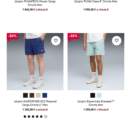
Шорти PUMATECH Woven Cargo
Шорти PUMA Class 8" Shorts Men
Shorts Men
2 590,00 ₴
2 190,00 ₴
1 840,00 ₴
1 090,00 ₴
-50%
-30%
Шорти WARDROBE ESS Relaxed
Шорти Essentials Elevated 7"
Cargo Shorts 6" Men
Shorts Men
2 690,00 ₴
1 990,00 ₴
1 340,00 ₴
1 390,00 ₴
(
2
)