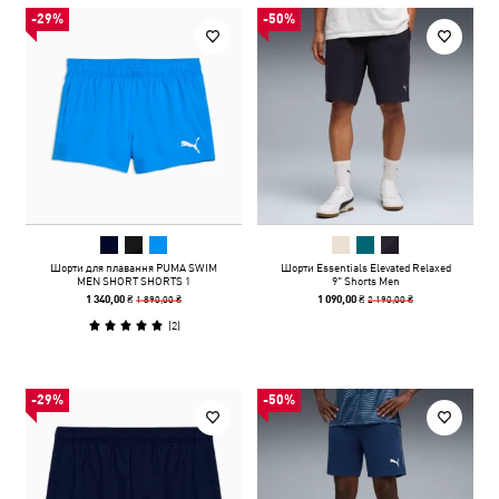
-29%
-50%
Шорти для плавання PUMA SWIM
Шорти Essentials Elevated Relaxed
MEN SHORT SHORTS 1
9" Shorts Men
1 890,00 ₴
2 190,00 ₴
1 340,00 ₴
1 090,00 ₴
(
2
)
-29%
-50%