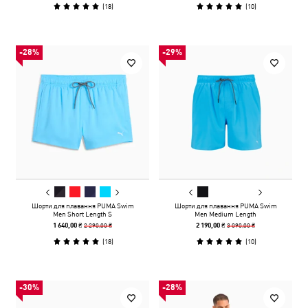
(
18
)
(
10
)
-28%
-29%
Шорти для плавання PUMA Swim
Шорти для плавання PUMA Swim
Men Short Length S
Men Medium Length
2 290,00 ₴
3 090,00 ₴
1 640,00 ₴
2 190,00 ₴
(
18
)
(
10
)
-30%
-28%