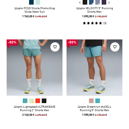
Шорти FCSD Shorts Promo Gray
Шорти VELOCITY 5" Running
Skies-Neon Sun
Shorts Men
2 490,00 ₴
2 190,00 ₴
1 740,00 ₴
1 090,00 ₴
(
3
)
-50%
-50%
Шорти Lightspeed ULTRAWEAVE
Шорти Dreamrun dryCELL
Running 2" Shorts Men
Running 5" Shorts Men
4 290,00 ₴
3 190,00 ₴
2 140,00 ₴
1 590,00 ₴