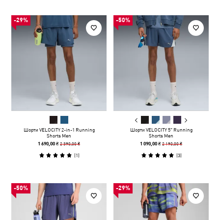
-29%
-50%
Шорти VELOCITY 2-in-1 Running
Шорти VELOCITY 5" Running
Shorts Men
Shorts Men
2 390,00 ₴
2 190,00 ₴
1 690,00 ₴
1 090,00 ₴
(
1
)
(
3
)
-50%
-29%