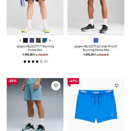
Шорти VELOCITY 7" Running
Шорти VELOCITY All-Over Print 5"
Shorts Men
Running Shorts Men
2 190,00 ₴
2 390,00 ₴
1 090,00 ₴
1 690,00 ₴
(
1
)
-50%
-49%