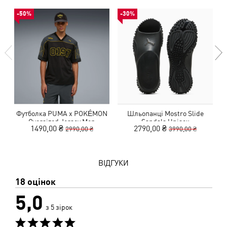
-50%
-30%
Футболка PUMA x POKÉMON
Шльопанці Mostro Slide
Oversized Jersey Men
Sandals Unisex
1490,00 ₴
2790,00 ₴
2990,00 ₴
3990,00 ₴
ВІДГУКИ
18 оцінок
5,0
з 5 зірок