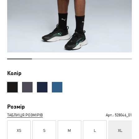
Колір
Розмір
ТАБЛИЦЯ РОЗМІРІВ
Арт.:
528046_01
XS
S
M
L
XL