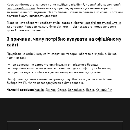
Кросівки бежевого кольору легко підійдуть під білий, чорний або коричневий
спортивний костюм
. Також вони добре поєднуються з джинсами чорного
та темно-синього відтінків. Навіть базові штани та пальта в комбінації з таким
взуттям будуть виглядати доречно.
Якщо хочете зберегти свободу рухів, варто вибрати
чоловічі спортивні штани
та вітровку. Кольори можуть бути різними — від яскравого помаранчевого
до нейтрального зеленого.
3 причини, чому потрібно купувати на офіційному
сайті
Придбати на офіційному сайті спортивні товари набагато вигідніше. Основні
причини такі:
ви однозначно замовите оригінальну річ відомого бренду;
виробник використовує власні технології для комфорту та безпеки;
одяг та взуття зроблені в унікальному впізнаваному дизайні.
На офіційному сайті вказано актуальну ціну. Доставка діє по всій Україні.
Вибирайте PUMA та насолоджуйтеся якістю товарів.
Чоловічі кросівки:
Харків
,
Дніпро
,
Одеса
,
Запоріжжя
,
Львів
,
Кривий Ріг