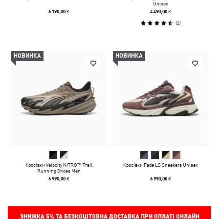
Unisex
6 190,00 ₴
4 490,00 ₴
(
2
)
НОВИНКА
НОВИНКА
Кросівки Velocity NITRO™ Trail
Кросівки Fade LS Sneakers Unisex
Running Shoes Men
6 990,00 ₴
6 990,00 ₴
ЗНИЖКА
5%
ТА БЕЗКОШТОВНА ДОСТАВКА ПРИ ОПЛАТІ ОНЛАЙН