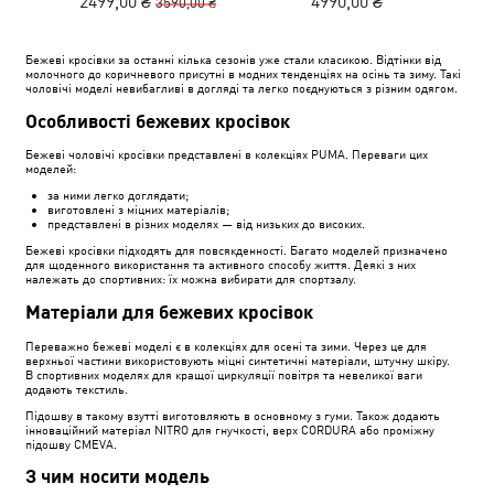
2499,00 ₴
4990,00 ₴
3590,00 ₴
Бежеві кросівки за останні кілька сезонів уже стали класикою. Відтінки від
молочного до коричневого присутні в модних тенденціях на осінь та зиму. Такі
чоловічі моделі невибагливі в догляді та легко поєднуються з різним одягом.
Особливості бежевих кросівок
Бежеві чоловічі кросівки представлені в колекціях PUMA. Переваги цих
моделей:
за ними легко доглядати;
виготовлені з міцних матеріалів;
представлені в різних моделях — від низьких до високих.
Бежеві кросівки підходять для повсякденності. Багато моделей призначено
для щоденного використання та активного способу життя. Деякі з них
належать до спортивних: їх можна вибирати для спортзалу.
Матеріали для бежевих кросівок
Переважно бежеві моделі є в колекціях для осені та зими. Через це для
верхньої частини використовують міцні синтетичні матеріали, штучну шкіру.
В спортивних моделях для кращої циркуляції повітря та невеликої ваги
додають текстиль.
Підошву в такому взутті виготовляють в основному з гуми. Також додають
інноваційний матеріал NITRO для гнучкості, верх CORDURA або проміжну
підошву CMEVA.
З чим носити модель