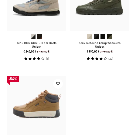
Кеди RDR GORE-TEX® Boots
Кеди Rebound Abrupt Sneakers
Unisex
Unisex
8 490,00 ₴
3 990,00 ₴
4 240,00 ₴
1 990,00 ₴
(
1
)
(
27
)
-54%