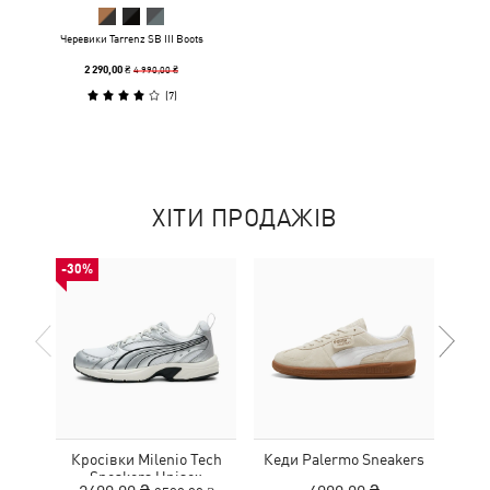
Черевики Tarrenz SB III Boots
4 990,00 ₴
2 290,00 ₴
(
7
)
ХІТИ ПРОДАЖІВ
-30%
Кросівки Milenio Tech
Кеди Palermo Sneakers
Дитя
Sneakers Unisex
L