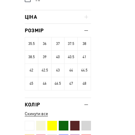
ЦІНА
РОЗМІР
35.5
36
37
37.5
38
38.5
39
40
40.5
41
42
42.5
43
44
44.5
45
46
46.5
47
48
КОЛІР
Скинути все