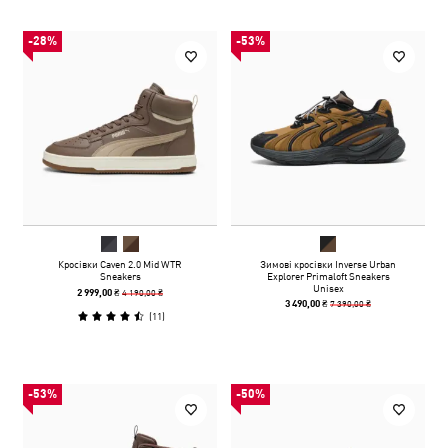
-28%
-53%
Кросівки Caven 2.0 Mid WTR
Зимові кросівки Inverse Urban
Sneakers
Explorer Primaloft Sneakers
Unisex
4 190,00 ₴
2 999,00 ₴
7 390,00 ₴
3 490,00 ₴
(
11
)
-53%
-50%