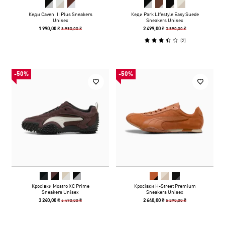
Кеди Caven III Plus Sneakers
Кеди Park LIfestyle Easy Suede
Unisex
Sneakers Unisex
3 990,00 ₴
3 590,00 ₴
1 990,00 ₴
2 499,00 ₴
(
2
)
-50%
-50%
Кросівки Mostro XC Prime
Кросівки H-Street Premium
Sneakers Unisex
Sneakers Unisex
6 490,00 ₴
5 290,00 ₴
3 240,00 ₴
2 640,00 ₴