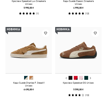
Кросівки Speedcat Lux Sneakers
Кеди Suede Classic Sneakers
Unisex
Unisex
5 990,00 ₴
4 990,00 ₴
(
1
)
(
13
)
НОВИНКА
НОВИНКА
Кеди Suede Charles F. Stead V
Кросівки Speedcat OG Unisex
Unisex
6 490,00 ₴
5 590,00 ₴
(
13
)