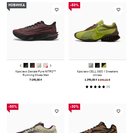
НОВИНКА
-50%
Кросівки Deviate Pure NITRO™
Кросівки CELL GEO 1 Sneakers
Running Shoes Men
Unisex
8 590,00 ₴
7 490,00 ₴
4 290,00 ₴
(
1
)
-50%
-30%