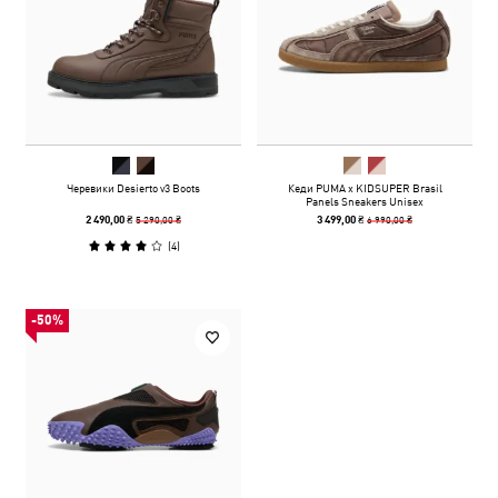
Черевики Desierto v3 Boots
Кеди PUMA x KIDSUPER Brasil
Panels Sneakers Unisex
5 290,00 ₴
6 990,00 ₴
2 490,00 ₴
3 499,00 ₴
(
4
)
-50%