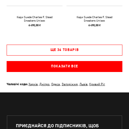
Кеди Suede Charles F. Stead
Кеди Suede Charles F. Stead
Sneakers Unisex
Sneakers Unisex
6 490,00 ₴
6 490,00 ₴
ЩЕ 36 ТОВАРІВ
ПОКАЗАТИ ВСЕ
Чоловічі кеди:
Харків
,
Дніпро
,
Одеса
,
Запоріжжя
,
Львів
,
Кривий Ріг
ПРИЄДНАЙСЯ ДО ПІДПИСНИКІВ, ЩОБ