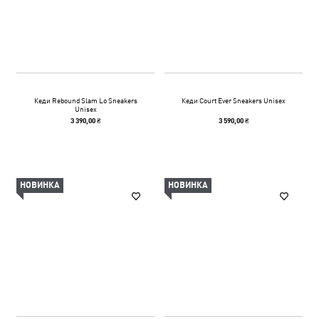
Кеди Rebound Slam Lo Sneakers
Кеди Court Ever Sneakers Unisex
Unisex
3 390,00 ₴
3 590,00 ₴
НОВИНКА
НОВИНКА