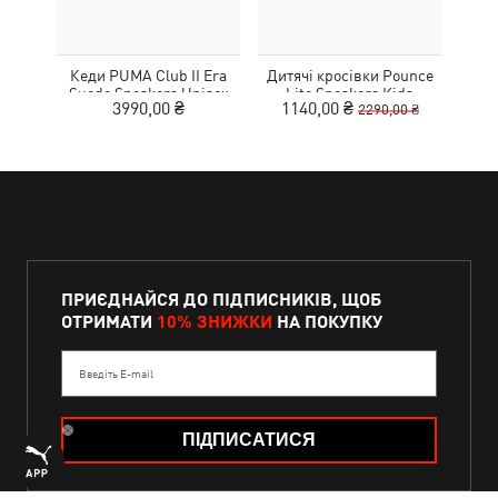
Кеди PUMA Club II Era
Дитячі кросівки Pounce
Дитя
Suede Sneakers Unisex
Lite Sneakers Kids
L
3990,00 ₴
1140,00 ₴
1
2290,00 ₴
ПРИЄДНАЙСЯ ДО ПІДПИСНИКІВ, ЩОБ
ОТРИМАТИ
10% ЗНИЖКИ
НА ПОКУПКУ
Введіть E-mail
ПІДПИСАТИСЯ